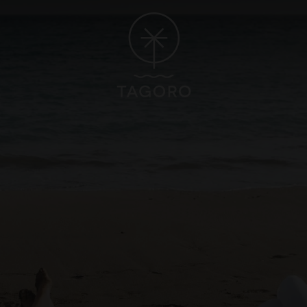
OTE
GRAN CANARIA
ORO 5*
HOTEL CRISTINA BY TIGOTAN 
un, Playa Blanca, Lanzarote
Las Palmas, Gran Canaria
Gastronomia
nture Club
Recensioni
CAYNA VILLAGE 4*
mo
Real Adventure
nca, Lanzarote
VEDI TUTTI GLI HOTEL E LE DESTINAZIONI