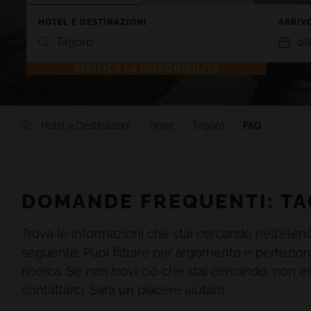
HOTEL E DESTINAZIONI
ARRIVO
Tagoro
08
VERIFICA LA DISPONIBILITÀ
TENERIFE
LANZARO
Hotel e Destinazioni
Hotel
Tagoro
FAQ
GRAN TACANDE 5*
GRAN TAGO
Wellness & Relax, Costa Adeje,
Family & Fu
Tenerife
Lanzarote
TAGORO 4*
DREAM BOC
DOMANDE FREQUENTI: T
Family & Fun, Costa Adeje, Tenerife
Playa Blanc
Trova le informazioni che stai cercando nell'elen
TIGOTAN (+18) 4*
Lovers & Friends, Playa de las
seguente. Puoi filtrare per argomento e perfezion
Americas, Tenerife
ricerca. Se non trovi ciò che stai cercando, non es
contattarci. Sarà un piacere aiutarti.