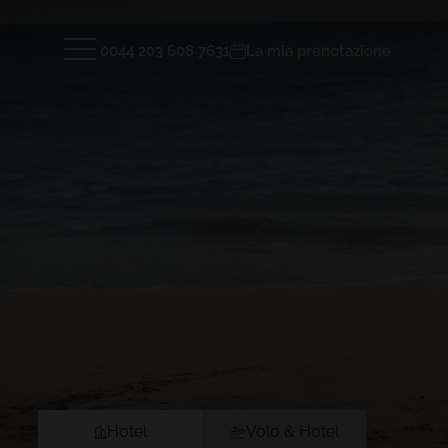
0044 203 608 7631
La mia prenotazione
Hotel e Destinazioni
TENERIFE
LANZAR
GRAN TACANDE 5*
GRAN TAG
Wellness & Relax, Costa Adeje, Tenerife
Family & F
Hotel
Camere
Installazioni
Real Adve
TAGORO 4*
DREAM BO
Galleria
Dove Sia
ENTRARE
Family & Fun, Costa Adeje, Tenerife
Playa Bla
FAQ
TIGOTAN (+18) 4*
Lovers & Friends, Playa de las
Americas, Tenerife
ENTRARE
Hotel
Volo & Hotel