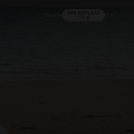
Check-in
IT
MAIORCA
(+16) 5*
TACANDE PORTALS 4*
Wellness & Relax, Portals Nous,
Mallorca
VAI A DREAMPLACE