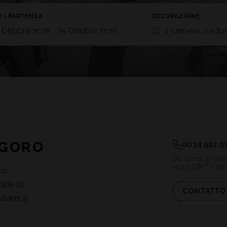
 | PARTENZA
OCCUPAZIONE
 Ottobre 2026 - 15 Ottobre 2026
1 camera, 2 adult
CAMERE
ADULTI
BAM
TE
GRAN CANARIA
2
0
RO 5*
HOTEL CRISTINA BY TIGOTAN (+16
n, Playa Blanca,
5*
Las Palmas, Gran Canaria
Aggiungi stanza
AYNA VILLAGE 4*
AGORO
0034 922 9
a, Lanzarote
Da lunedì a vene
21:00 (GMT + 02
co
are la
CONTATTO 
itare a