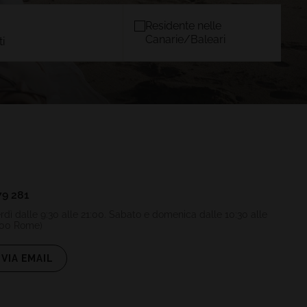
Residente nelle
Canarie/Baleari
i
BINI
MAIORCA
)
TACANDE PORTALS 4*
Wellness & Relax, Portals Nous,
Mallorca
CONFERMARE
79 281
rdì dalle 9:30 alle 21:00. Sabato e domenica dalle 10:30 alle
:00 Rome)
VIA EMAIL