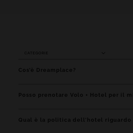
CATEGORIE
Cos’è Dreamplace?
Dreamplace è una società delle Isole Canarie formata 
Posso prenotare Volo + Hotel per il 
Prenota Volo + Hotel direttamente con noi tramite
qu
processo di prenotazione potrai selezionare le date, il
Qual è la politica dell'hotel riguardo