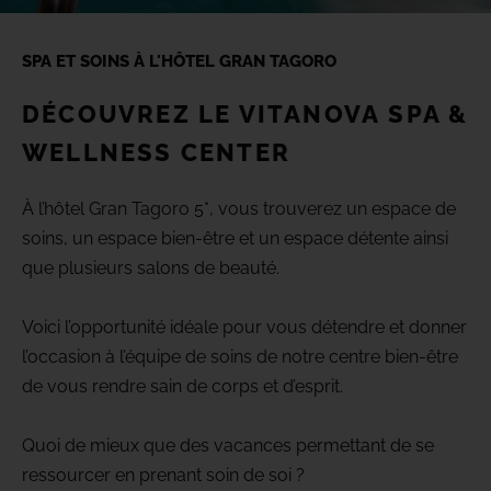
(+18) 4*
Lovers &
Friends,
SPA ET SOINS À L'HÔTEL GRAN TAGORO
Playa de
Galerie
las
Americas,
DÉCOUVREZ LE VITANOVA
SPA &
Tenerife
WELLNESS CENTER
Emplacement
AFFICHER TOUS LES HÔTELS ET
À l’hôtel Gran Tagoro 5*, vous trouverez un espace de
TOUTES LES DESTINATIONS
FAQ
soins, un espace bien-être et un espace détente ainsi
que plusieurs salons de beauté.
Voici l’opportunité idéale pour vous détendre et donner
l’occasion à l’équipe de soins de notre centre bien-être
de vous rendre sain de corps et d’esprit.
Quoi de mieux que des vacances permettant de se
ressourcer en prenant soin de soi ?