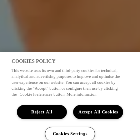
COOKIES POLICY
This website uses its own and third-party cookies for technical,
analytical and advertising purposes to improve and optimise the
user experience on our website. You can accept all cookies by
clicking the “Accept” button or configure their use by clicking
the
Cookie Preferences
button
More information
Reject All
Accept All Cookies
0033
187
AFFICHER DISPONIBILITÉ
Ma réservation
FR
Cookies Settings
521