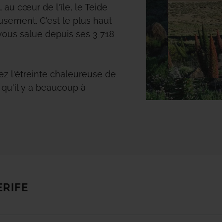
, au cœur de l'île, le Teide
sement. C'est le plus haut
ous salue depuis ses 3 718
z l'étreinte chaleureuse de
z qu'il y a beaucoup à
rd au sud, des villes au riche
 cosmopolites, des parcs
iques et une côte étonnante
lages pour tous les goûts;
pour les aventuriers en
e sable fin, avec tous les
ion, si vous cherchez les
ERIFE
 et de plage.
arcs d'attractions amusants