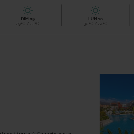
nsi que des opportunités pour
éré, des lieux d'art et de
DIM 09
LUN 10
ements de luxe pour que vous
29ºC / 22ºC
30ºC / 24ºC
ubliables à Tenerife.