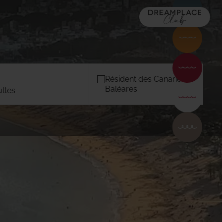
Relax
Familles
MAJORQUE
16) 5*
TACANDE PORTALS 4*
Couples
Wellness & Relax, Portals Nous, Mallorca
Résident des Canaries /
Baléares
ultes
Urban
ANTS
Dreamers
MAJORQUE
)
TACANDE PORTALS 4*
S
Wellness & Relax, Portals Nous,
Mallorca
CONFIRMER