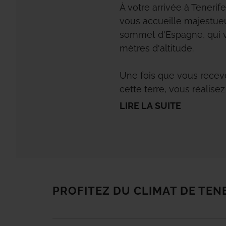
À votre arrivée à Tenerife
vous accueille majestueu
sommet d'Espagne, qui v
mètres d'altitude.
Une fois que vous receve
cette terre, vous réalise
découvrir sur l'île. Du no
LIRE LA SUITE
patrimoine, des espaces
naturels, des forêts mag
se succèdent avec des p
volcaniques et sauvages 
quête d'authenticité et d
services à votre disposit
PROFITEZ DU CLIMAT DE TEN
vraies vacances de soleil
Vous trouverez ici des p