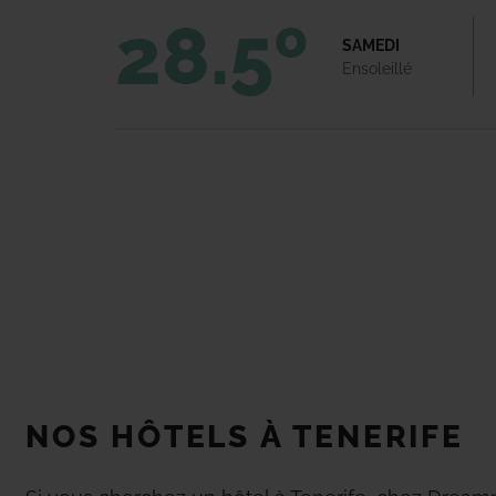
28.5º
pour toute la famille, ai
SAMEDI
pratiquer votre sport préf
Ensoleillé
culture et des établiss
passiez des vacances ino
NOS HÔTELS À TENERIFE