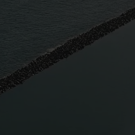
TIGOTAN (+18) 4*
Lovers & Friends, Playa de las
Americas, Tenerife