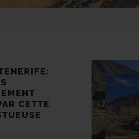
TENERIFE:
US
SEMENT
PAR CETTE
STUEUSE