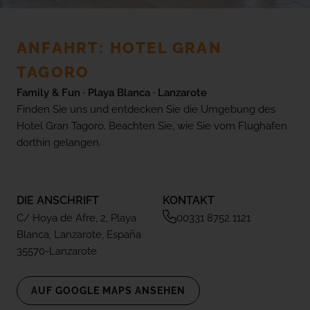
(+18) 4*
Lovers &
Friends,
Playa de
ANFAHRT: HOTEL GRAN
Galerie
las
Americas,
TAGORO
Tenerife
Family & Fun · Playa Blanca · Lanzarote
Lage
Finden Sie uns und entdecken Sie die Umgebung des
Hotel Gran Tagoro. Beachten Sie, wie Sie vom Flughafen
ALLE HOTELS UND REISEZIELE
ANSEHEN
dorthin gelangen.
FAQ
DIE ANSCHRIFT
KONTAKT
C/ Hoya de Afre, 2, Playa
00331 8752 1121
Blanca, Lanzarote, España
35570-Lanzarote
AUF GOOGLE MAPS ANSEHEN