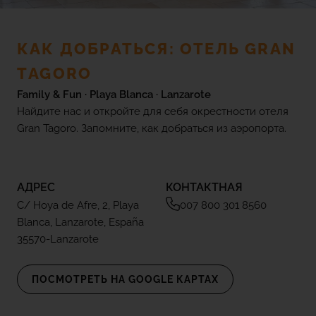
(+18) 4*
Lovers &
Friends,
Playa de
КАК ДОБРАТЬСЯ: ОТЕЛЬ GRAN
Галерея
las
Americas,
ТAGORO
Tenerife
Family & Fun · Playa Blanca · Lanzarote
Местоположение
Найдите нас и откройте для себя окрестности отеля
Gran Tagoro. Запомните, как добраться из аэропорта.
ПРОСМОТР ВСЕХ ОТЕЛЕЙ И
НАПРАВЛЕНИЙ
FAQ
АДРЕС
КОНТАКТНАЯ
C/ Hoya de Afre, 2, Playa
007 800 301 8560
Blanca, Lanzarote, España
35570-Lanzarote
ПОСМОТРЕТЬ НА GOOGLE КАРТАХ