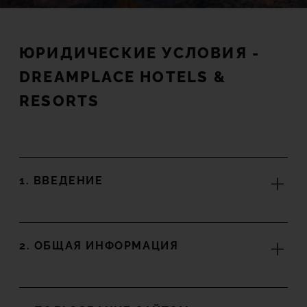
TACANDE PORTALS 4*
Wellness & Relax, Portals Nous, Mallorca
ЮРИДИЧЕСКИЕ УСЛОВИЯ -
DREAMPLACE HOTELS &
ПРОСМОТР ВСЕХ ОТЕЛЕЙ И НАПРАВЛЕНИЙ
RESORTS
1. ВВЕДЕНИЕ
2. ОБЩАЯ ИНФОРМАЦИЯ