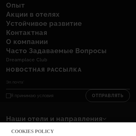
Опыт
Акции в отелях
Устойчивое развитие
Контактная
О компании
Часто Задаваемые Вопросы
Dreamplace Club
НОВОСТНАЯ РАССЫЛКА
Я принимаю
условия
ОТПРАВЛЯТЬ
Наши отели и направления
COOKIES POLICY