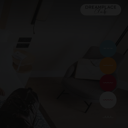
MALLORCA
16) 5*
TACANDE PORTALS 4*
Wellness & Relax, Portals Nous, Mallorca
Relax
Familien
Paare
Urban
Dreamers