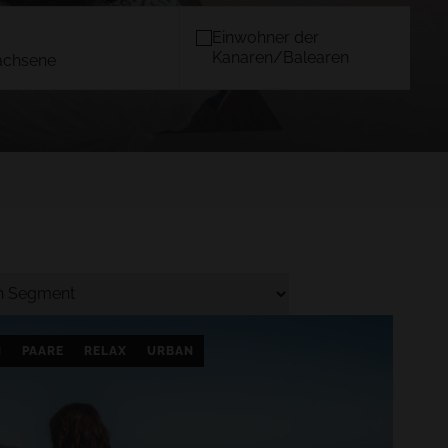
Einwohner der
Kanaren/Balearen
achsene
DER
MALLORCA
)
TACANDE PORTALS 4*
Wellness & Relax, Portals Nous,
Mallorca
BESTÄTIGEN
N
PAARE
RELAX
URBAN