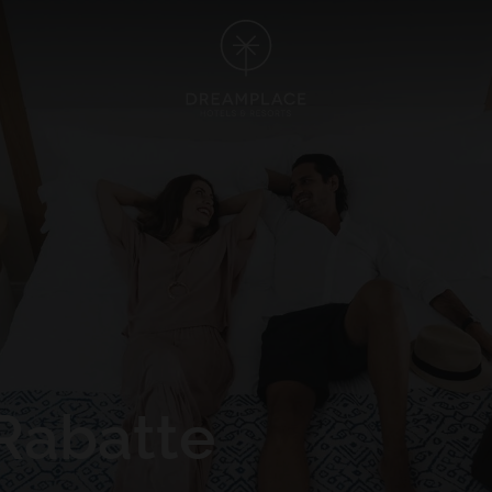
TE
GRAN CANARIA
 5*
HOTEL CRISTINA BY TIGOTAN (+
 Playa Blanca, Lanzarote
Las Palmas, Gran Canaria
NA VILLAGE 4*
 Lanzarote
ALLE HOTELS UND REISEZIELE ANSEHEN
Rabatte
ALLE ERLEBNISSE ANSEHEN