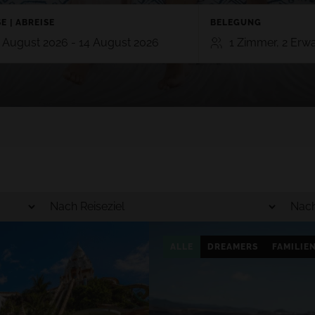
E | ABREISE
BELEGUNG
 August 2026 - 14 August 2026
1 Zimmer, 2 Erw
ZIMMER
ERWACHSENE
KIN
TE
GRAN CANARIA
2
0
RO 5*
HOTEL CRISTINA BY TIGOTAN (+16
n, Playa Blanca,
5*
Las Palmas, Gran Canaria
Zimmer hinzufügen
AYNA VILLAGE 4*
a, Lanzarote
ALLE
DREAMERS
FAMILIE