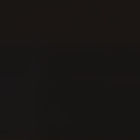
TACANDE PORTALS 4*
Wellness & Relax, Portals Nous, Mallorca
ALLE HOTELS UND REISEZIELE ANSEHEN