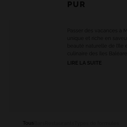
PUR
Passer des vacances à M
unique et riche en saveu
beauté naturelle de l’île 
culinaire des îles Baléa
du bon pied en dégustan
LIRE LA SUITE
disponible dans l’espace 
Les vacances à Majorqu
et riche en saveurs. Lais
beauté naturelle de l’île 
culinaire des îles Baléa
spécialités et des plats 
Tous
Bars
Restaurants
Types de formules