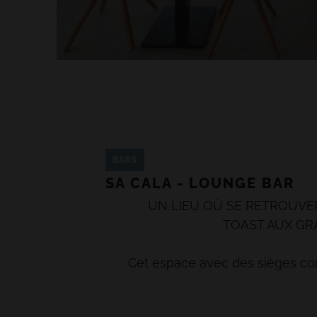
BARS
SA CALA - LOUNGE BAR
UN LIEU OÙ SE RETROUVE
TOAST AUX G
Cet espace avec des sièges co
ambiance agréable et moderne est 
pour savourer de délicieuses bo