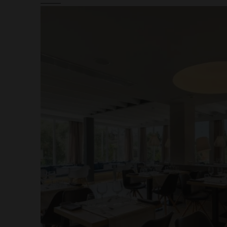
de la Méditerranée, où l
qualité issus de la régio
restaurants, vous pourre
bien d’autres grâce aux 
buffet et aux déjeuners 