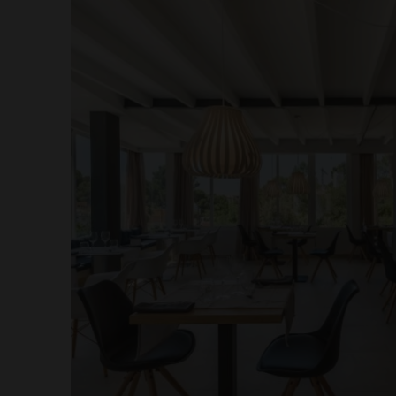
simplement à profiter du soleil et d
pas à côté de nos options locales e
préparées avec des produits de 