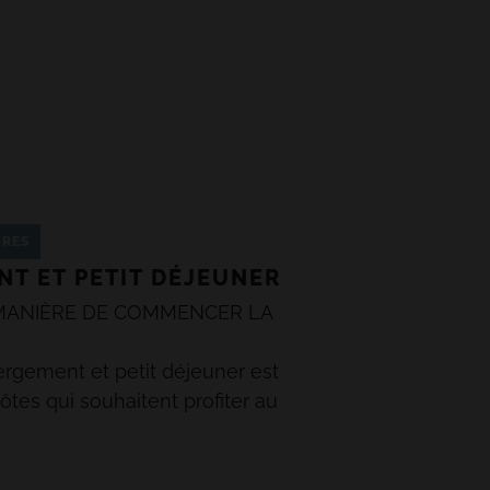
IRES
T ET PETIT DÉJEUNER
MANIÈRE DE COMMENCER LA
rgement et petit déjeuner est
hôtes qui souhaitent profiter au
 déjeuner accessible rapidement et
 des options pour tous les goûts.