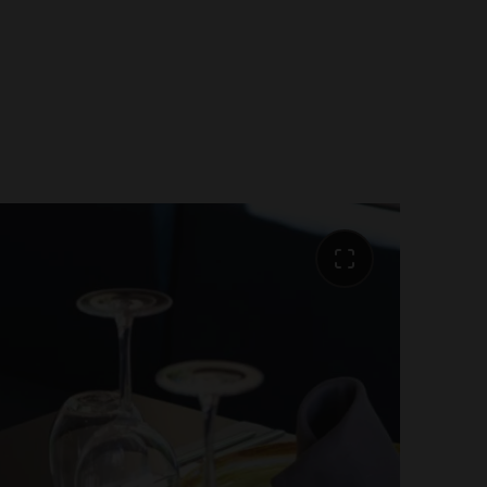
pieux contient de nombreuses
r le petit déjeuner parfait et ainsi
ournée exactement comme vous le
nisez une journée de vacances
ne d'activités devant une tasse de
lement profitez du vrai plaisir du
ong petit déjeuner détendu. Petit
tal, produits salés et charcuterie,
ain tout chaud, produits sans
pécialités de Majorque, et bien
... Nous vous garantissons que vous
bonheur lors d’un petit déjeuner
rez chaque matin.