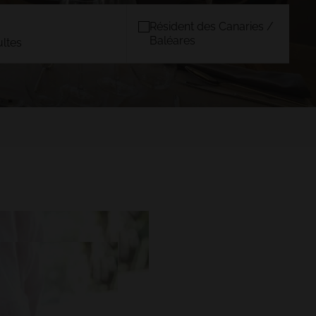
Résident des Canaries /
Baléares
ultes
ANTS
MAJORQUE
)
TACANDE PORTALS 4*
Wellness & Relax, Portals Nous,
Mallorca
CONFIRMER