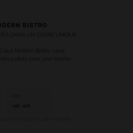
ODERN BISTRO
UES DANS UN CADRE UNIQUE
 Llaut Modern Bistro, vous
icieux plats avec une touche
 surprenante et des options pour
laborés à partir de produits locaux
 Vous pourrez vous délecter des
chefs, tant au petit-déjeuner buffet
Dîner
différentes options à la carte, ce
19h - 22h
 des moments les plus attendus de
 notre hôtel.
LES DE CHANGER SELON LA SAISON.
isitent notre restaurant Es Llaut