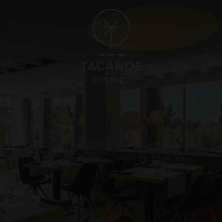
OTE
GRAN CANARIA
ORO 5*
HOTEL CRISTINA BY TIGOTAN 
un, Playa Blanca, Lanzarote
Las Palmas, Gran Canaria
Gastronomie
lness
Sport friendly
CAYNA VILLAGE 4*
Emplacement
nca, Lanzarote
AFFICHER TOUS LES HÔTELS ET TOUTES LES DESTINATION