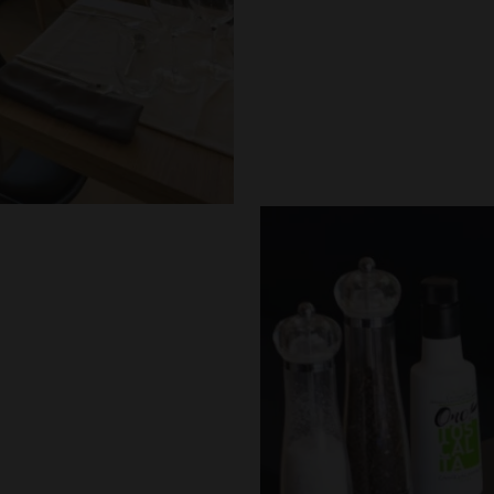
Notre buffet co
options pour crée
commencer la j
souhaitez. Orga
inoubliable plei
café ou tout simp
repas lors d’un l
déjeuner continen
plats sucrés et p
gluten ou même s
d’autres options
trouverez votre 
que vous attend