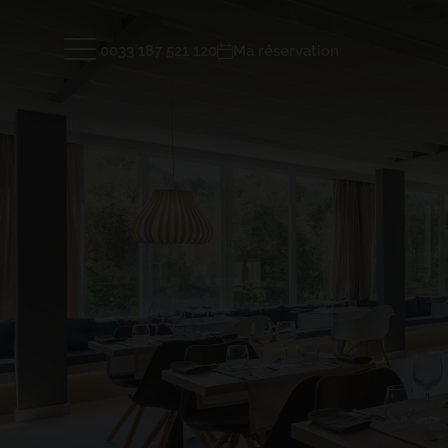
0033 187 521 120
Ma réservation
Hôtels et Destinations
TENERIFE
LANZAR
GRAN TACANDE 5*
GRAN TAG
Wellness & Relax, Costa Adeje, Tenerife
Family & F
Hotel
Chambres
Installations
Spa & Wel
TAGORO 4*
DREAM BO
Avis
Galerie
ENTRER
Family & Fun, Costa Adeje, Tenerife
Playa Bla
FAQ
TIGOTAN (+18) 4*
Lovers & Friends, Playa de las
Americas, Tenerife
ENTRER