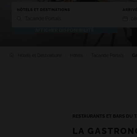
HÔTELS ET DESTINATIONS
ARRIVÉ
Tacande Portals
08
AFFICHER DISPONIBILITÉ
TENERIFE
LANZARO
Hôtels et Destinations
Hôtels
Tacande Portals
Ga
GRAN TACANDE 5*
GRAN TAGO
Wellness & Relax, Costa Adeje,
Family & Fu
Tenerife
Lanzarote
TAGORO 4*
DREAM BOC
Family & Fun, Costa Adeje, Tenerife
Playa Blanc
TIGOTAN (+18) 4*
Lovers & Friends, Playa de las
Americas, Tenerife
RESTAURANTS ET BARS DU 
LA GASTRONO