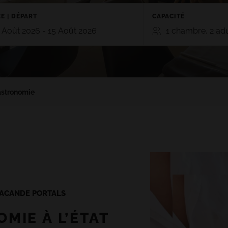
E | DÉPART
CAPACITÉ
 Août 2026 - 15 Août 2026
1 chambre, 2 ad
CHAMBRES
ADULTES
ENF
TE
GRAN CANARIA
2
0
stronomie
RO 5*
HOTEL CRISTINA BY TIGOTAN (+16
n, Playa Blanca,
5*
Las Palmas, Gran Canaria
Ajouter chambre
AYNA VILLAGE 4*
a, Lanzarote
TACANDE PORTALS
MIE À L’ÉTAT