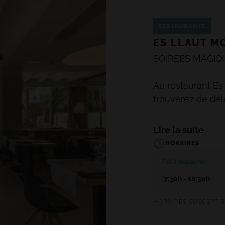
e l'île. Ne passez
t internationales
RESTAURANTS
première qualité.
ES LLAUT M
SOIRÉES MAGIQ
Au restaurant Es
trouverez de dél
méditerranéenne
tous les goûts, é
Lire la suite
et de proximité.
HORAIRES
créations de nos 
Petit déjeuner
qu'au dîner avec 
7:30h - 10:30h
qui en fera l'un
votre séjour dans
HORAIRES SUSCEPTIB
Les clients qui v