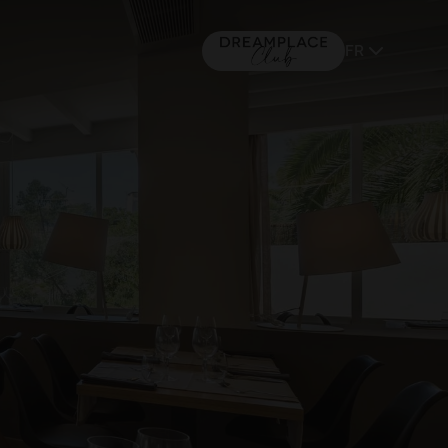
FR
MAJORQUE
(+16) 5*
TACANDE PORTALS 4*
Wellness & Relax, Portals Nous,
Mallorca
ALLEZ À DREAMPLACE
S