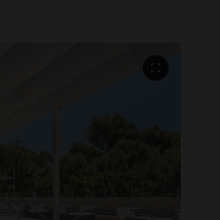
euvent savourer une cuisine
astronomie méditerranéenne,
brée dans le monde entier. Elle
s des plats les plus connus de la
le ainsi que de nombreux autres
sine internationale. Nous nous
liser des saveurs authentiques
ne basée sur l'utilisation de
 de qualité, des recettes uniques
 savoir-faire expert et une
gnée, offrant ainsi une expérience
te. Redécouvrez le plaisir de
ez de nouvelles saveurs et
tre élégant restaurant.