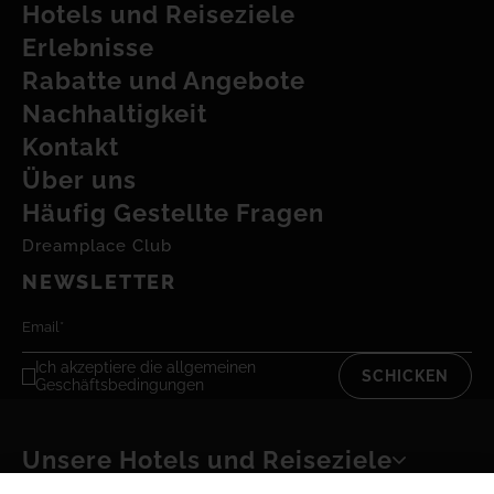
Hotels und Reiseziele
Erlebnisse
Rabatte und Angebote
Nachhaltigkeit
Kontakt
Über uns
Häufig Gestellte Fragen
Dreamplace Club
NEWSLETTER
Ich akzeptiere
die allgemeinen
SCHICKEN
Geschäftsbedingungen
Unsere Hotels und Reiseziele