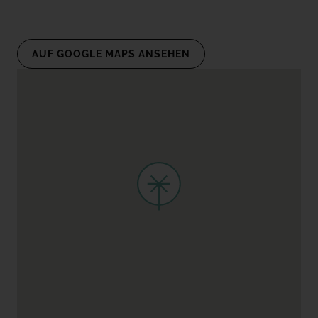
TACANDE PORTALS 4*
Wellness & Relax, Portals Nous, Mallorca
AUF GOOGLE MAPS ANSEHEN
ALLE HOTELS UND REISEZIELE ANSEHEN