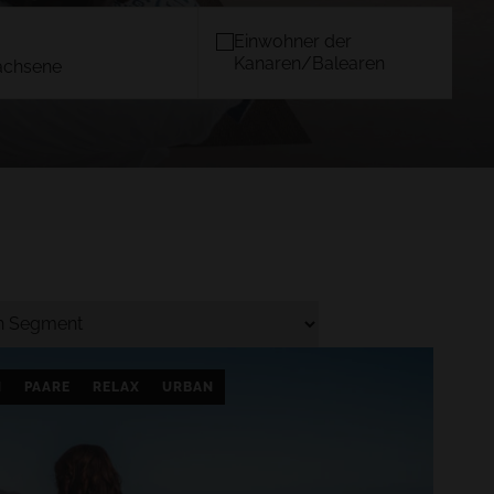
Einwohner der
Kanaren/Balearen
achsene
DER
MALLORCA
)
TACANDE PORTALS 4*
Wellness & Relax, Portals Nous,
Mallorca
BESTÄTIGEN
N
PAARE
RELAX
URBAN