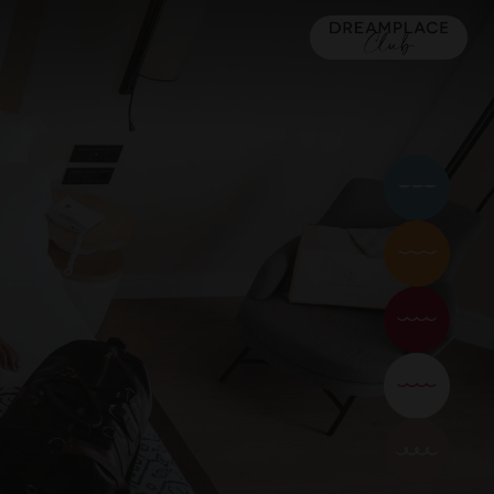
MALLORCA
16) 5*
TACANDE PORTALS 4*
Wellness & Relax, Portals Nous, Mallorca
Relax
Familien
Paare
Urban
Dreamers