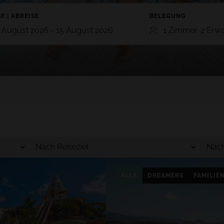
E | ABREISE
BELEGUNG
 August 2026 - 15 August 2026
1 Zimmer, 2 Erw
ZIMMER
ERWACHSENE
KIN
TE
GRAN CANARIA
2
0
RO 5*
HOTEL CRISTINA BY TIGOTAN (+16
n, Playa Blanca,
5*
Las Palmas, Gran Canaria
Zimmer hinzufügen
AYNA VILLAGE 4*
a, Lanzarote
ALLE
DREAMERS
FAMILIE