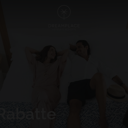
TE
GRAN CANARIA
 5*
HOTEL CRISTINA BY TIGOTAN (+
 Playa Blanca, Lanzarote
Las Palmas, Gran Canaria
NA VILLAGE 4*
 Lanzarote
ALLE HOTELS UND REISEZIELE ANSEHEN
Rabatte
ALLE ERLEBNISSE ANSEHEN