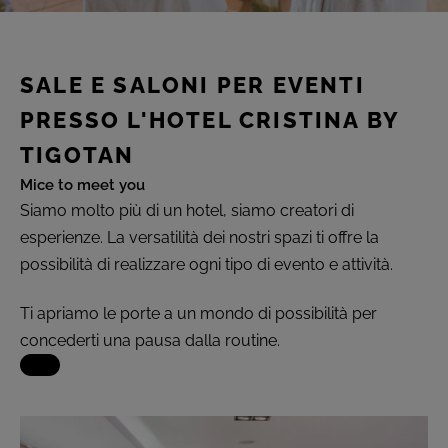
(+18) 4*
Lovers &
Friends,
Playa de
Eventi a Gran Canaria
las
SALE E SALONI PER EVENTI
Americas,
Tenerife
PRESSO L'HOTEL CRISTINA BY
Mice To Meet You
TIGOTAN
Mice to meet you
VEDI TUTTI GLI HOTEL E LE
DESTINAZIONI
Recensioni
Siamo molto più di un hotel, siamo creatori di
esperienze. La versatilità dei nostri spazi ti offre la
possibilità di realizzare ogni tipo di evento e attività.
Galleria
Ti apriamo le porte a un mondo di possibilità per
concederti una pausa dalla routine.
Dove Siamo
FAQ