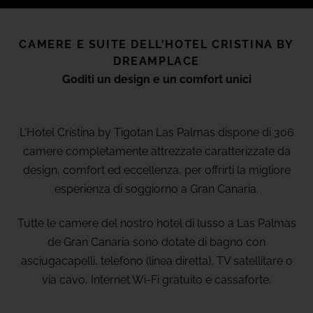
(+18) 4*
Lovers &
Friends,
Playa de
CAMERE E SUITE DELL'HOTEL CRISTINA BY
Eventi a Gran Canaria
las
DREAMPLACE
Americas,
Tenerife
Goditi un design e un comfort unici
Mice To Meet You
VEDI TUTTI GLI HOTEL E LE
L'Hotel Cristina by Tigotan Las Palmas dispone di 306
DESTINAZIONI
Recensioni
camere completamente attrezzate caratterizzate da
design, comfort ed eccellenza, per offrirti la migliore
esperienza di soggiorno a Gran Canaria.
Galleria
Tutte le camere del nostro hotel di lusso a Las Palmas
de Gran Canaria sono dotate di bagno con
Dove Siamo
asciugacapelli, telefono (linea diretta), TV satellitare o
via cavo, Internet Wi-Fi gratuito e cassaforte.
FAQ