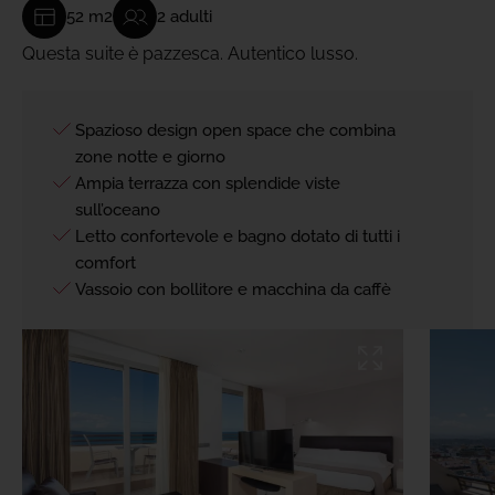
52 m2
2 adulti
Questa suite è pazzesca. Autentico lusso.
Spazioso design open space che combina
zone notte e giorno
VANTAGGI INCLUSI
VANTAGGI INCLUSI
VANTAGGI INCLUSI
VANTAGGI INCLUSI
VANTAGGI INCLUSI
VANTAGGI INCLUSI
VANTAGGI INCLUSI
Ampia terrazza con splendide viste
sull’oceano
Letto confortevole e bagno dotato di tutti i
comfort
Vassoio con bollitore e macchina da caffè