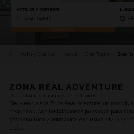
HOTELES Y DESTINOS
LLEGAD
Gran Tagoro
06
RESERVAR
TENERIFE
LANZARO
Hoteles y Destinos
Hoteles
Gran Tagoro
Zona Re
GRAN TACANDE 5*
GRAN TAGO
Wellness & Relax, Costa Adeje,
Family & Fu
Tenerife
Lanzarote
TAGORO 4*
DREAM BOC
ZONA REAL ADVENTURE
Family & Fun, Costa Adeje, Tenerife
Playa Blanc
Donde la imaginación no tiene límites
TIGOTAN (+18) 4*
Bienvenido a la Zona Real Adenture, un mundo 
Lovers & Friends, Playa de las
pequeños. Con
Américas, Tenerife
instalaciones pensadas para ello
gastronómica
y
animación exclusiva
, vivirán un
olvidar.