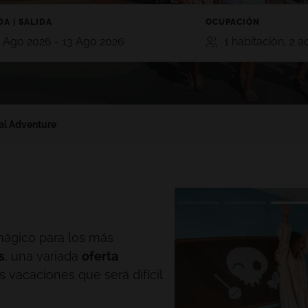
A | SALIDA
OCUPACIÓN
 Ago 2026 - 13 Ago 2026
1 habitación, 2 a
HABITACIONES
ADULTOS
NIÑ
TE
GRAN CANARIA
2
0
al Adventure
RO 5*
HOTEL CRISTINA BY TIGOTAN (+16
n, Playa Blanca,
5*
Las Palmas, Gran Canaria
Añadir habitación
AYNA VILLAGE 4*
a, Lanzarote
mágico para los más
s
, una variada
oferta
as vacaciones que será difícil