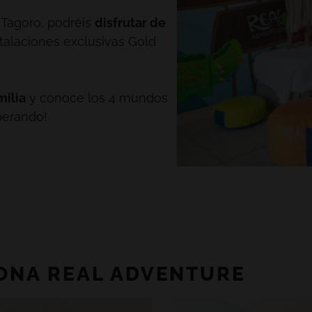
TODOS LOS HOTELES Y DESTINOS
 Tagoro, podréis
disfrutar de
talaciones exclusivas Gold
milia
y conoce los 4 mundos
perando!
ZONA REAL ADVENTURE