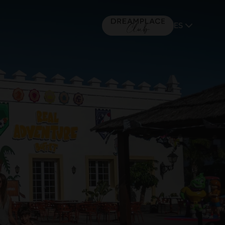
ES
MALLORCA
(+16) 5*
TACANDE PORTALS 4*
Wellness & Relax, Portals Nous,
Mallorca
IR A DREAMPLACE