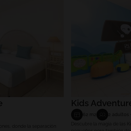
e
Kids Adventu
62 m2
2 adultos 
Descubre la magia de las K
ones, donde la separación
pequeños pero también de l