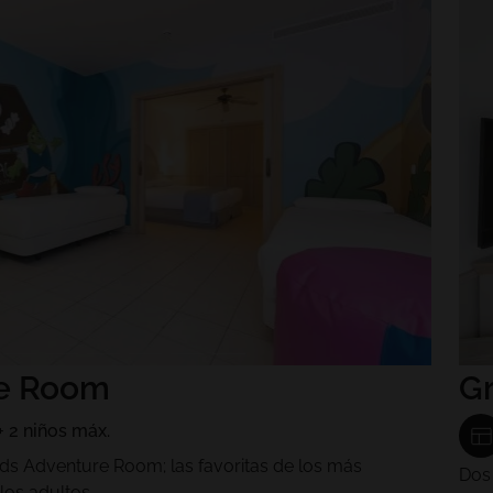
re Room
Gr
+ 2 niños máx.
ids Adventure Room; las favoritas de los más
Dos 
os adultos.