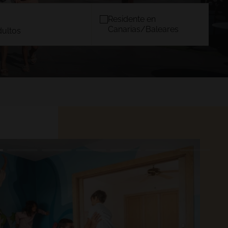
Residente en
Canarias/Baleares
dultos
OS
MALLORCA
)
TACANDE PORTALS 4*
Wellness & Relax, Portals Nous,
Mallorca
CONFIRMAR