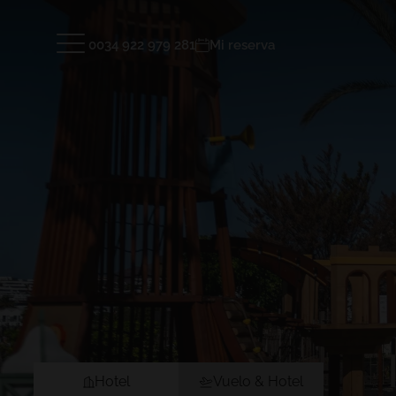
0034 922 979 281
Mi reserva
Hoteles y Destinos
TENERIFE
LANZAR
GRAN TACANDE 5*
GRAN TAG
Wellness & Relax, Costa Adeje, Tenerife
Family & F
Hotel
Zona Casti
Mapa interactivo
Opiniones
ENTRAR
TAGORO 4*
DREAM BO
Ubicación
FAQ
Family & Fun, Costa Adeje, Tenerife
Playa Bla
TIGOTAN (+18) 4*
Lovers & Friends, Playa de las
Américas, Tenerife
ENTRAR
Hotel
Vuelo & Hotel