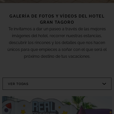
(+18) 4*
Lovers &
Friends,
Playa de
GALERÍA DE FOTOS Y VÍDEOS DEL HOTEL
Galería
las
GRAN TAGORO
Américas,
Tenerife
Te invitamos a dar un paseo a través de las mejores
Ubicación
imágenes del hotel, recorrer nuestras estancias,
descubrir los rincones y los detalles que nos hacen
VER TODOS LOS HOTELES Y
únicos para que empieces a soñar con el que será el
DESTINOS
FAQ
próximo destino de tus vacaciones.
VER TODAS