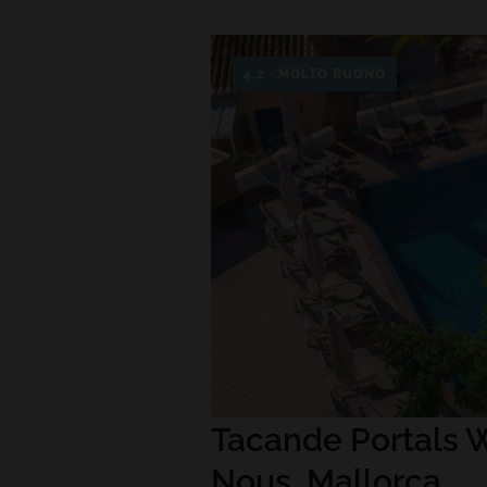
4,2 · MOLTO BUONO
Tacande Portals W
Nous, Mallorca