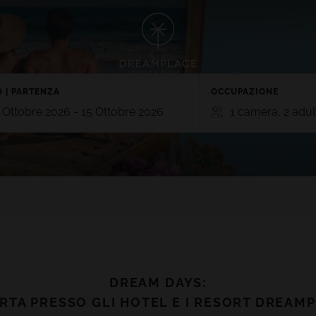
TE
GRAN CANARIA
 5*
 | PARTENZA
HOTEL CRISTINA BY TIGOTAN (+
OCCUPAZIONE
 Playa Blanca, Lanzarote
Las Palmas, Gran Canaria
 Ottobre 2026 - 15 Ottobre 2026
1 camera, 2 adult
NA VILLAGE 4*
 Lanzarote
CAMERE
ADULTI
BAM
TE
GRAN CANARIA
2
0
RO 5*
HOTEL CRISTINA BY TIGOTAN (+16
n, Playa Blanca,
5*
VEDI TUTTI GLI HOTEL E LE DESTINAZIONI
Las Palmas, Gran Canaria
Aggiungi stanza
AYNA VILLAGE 4*
a, Lanzarote
DREAM DAYS
:
VEDI TUTTE LE ESPERIENZE
RTA PRESSO GLI HOTEL E I RESORT DREAM