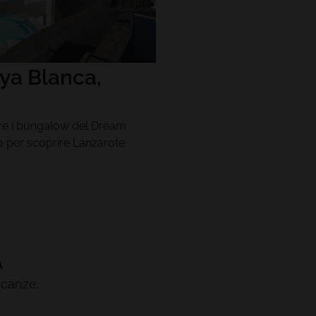
ya Blanca,
tare i bungalow del Dream
to per scoprire Lanzarote.
A
acanze.