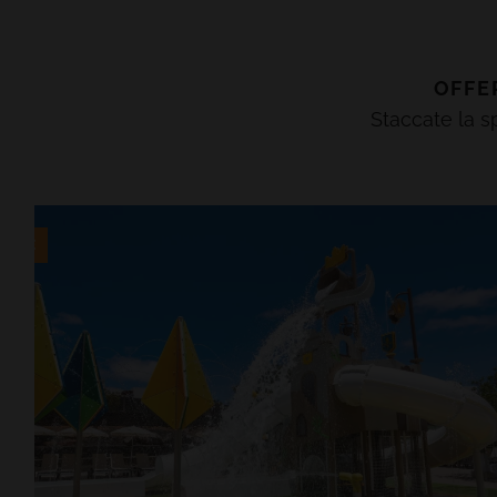
OFFE
Staccate la sp
LENTE