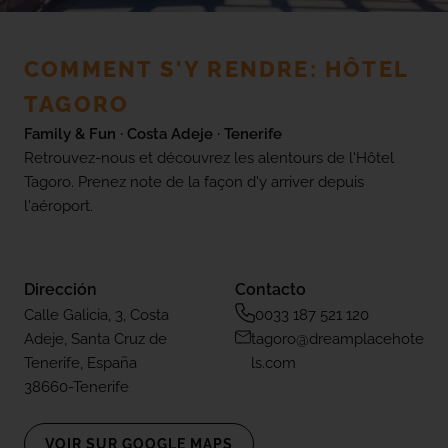
(+18) 4*
Lovers &
Friends,
Playa de
COMMENT S'Y RENDRE: HÔTEL
Avis
las
Americas,
TAGORO
Tenerife
Family & Fun · Costa Adeje · Tenerife
Galerie
Retrouvez-nous et découvrez les alentours de l'Hôtel
Tagoro. Prenez note de la façon d'y arriver depuis
AFFICHER TOUS LES HÔTELS ET
TOUTES LES DESTINATIONS
l'aéroport.
Emplacement
Real Adventure
Dirección
Contacto
Calle Galicia, 3, Costa
0033 187 521 120
Adeje, Santa Cruz de
tagoro@dreamplacehote
FAQ
Tenerife, España
ls.com
38660-Tenerife
VOIR SUR GOOGLE MAPS