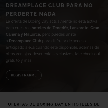
DREAMPLACE CLUB PARA NO
TACANDE PORTALS 4*
Wellness & Relax, Portals Nous, Mallorca
PERDERTE NADA
La oferta de Boxing Day actualmente no está activa
VER TODOS LOS HOTELES Y DESTINOS
para nuestros
hoteles de Tenerife, Lanzarote, Gran
Canaria y Mallorca,
pero puedes unirte
a
Dreamplace Club
para disfrutar de acceso
anticipado a ella cuando esté disponible, además de
otras ventajas: descuentos exclusivos, late check out
gratuito y más.
REGISTRARME
OFERTAS DE
BOXING DAY
EN HOTELES DE