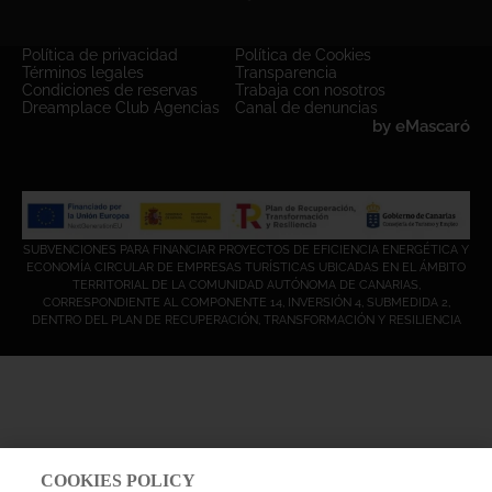
Política de privacidad
Política de Cookies
Términos legales
Transparencia
Condiciones de reservas
Trabaja con nosotros
Dreamplace Club Agencias
Canal de denuncias
by
eMascaró
SUBVENCIONES PARA FINANCIAR PROYECTOS DE EFICIENCIA ENERGÉTICA Y
ECONOMÍA CIRCULAR DE EMPRESAS TURÍSTICAS UBICADAS EN EL ÁMBITO
TERRITORIAL DE LA COMUNIDAD AUTÓNOMA DE CANARIAS,
CORRESPONDIENTE AL COMPONENTE 14, INVERSIÓN 4, SUBMEDIDA 2,
DENTRO DEL PLAN DE RECUPERACIÓN, TRANSFORMACIÓN Y RESILIENCIA
COOKIES POLICY