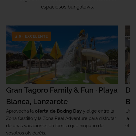
espaciosos bungalows.
4,6 · EXCELENTE
Gran Tagoro Family & Fun · Playa
Dr
Blanca, Lanzarote
Bl
Aprovecha la
oferta de Boxing Day
y elige entre la
Un au
Zona Castillo y la Zona Real Adventure para disfrutar
la t
de unas vacaciones en familia que ninguno de
el d
vosotros olvidaréis.