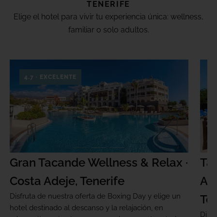
TENERIFE
Elige el hotel para vivir tu experiencia única: wellness,
familiar o solo adultos.
4.7 · EXCELENTE
Gran Tacande Wellness & Relax ·
Tag
Costa Adeje, Tenerife
Ade
Disfruta de nuestra oferta de Boxing Day y elige un
Ten
hotel destinado al descanso y la relajación, en
Disf