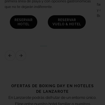
primera línea de playa y con opciones gastronómicas
fami
que no te dejarán indiferente.
y des
Boxi
RESERVAR
RESERVAR
HOTEL
VUELO & HOTEL
OFERTAS DE
BOXING DAY
EN HOTELES
DE
LANZAROTE
En Lanzarote podrás disfrutar de un entorno único.
Elige entre nuestro hotel familiar o nuestros