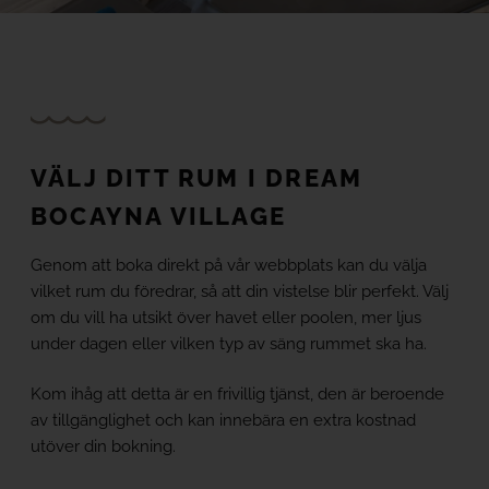
TACANDE PORTALS 4*
Wellness & Relax, Portals Nous, Mallorca
SE ALLA HOTELL OCH RESMÅL
VÄLJ DITT RUM I DREAM
BOCAYNA VILLAGE
Genom att boka direkt på vår webbplats kan du välja
vilket rum du föredrar, så att din vistelse blir perfekt. Välj
om du vill ha utsikt över havet eller poolen, mer ljus
under dagen eller vilken typ av säng rummet ska ha.
Kom ihåg att detta är en frivillig tjänst, den är beroende
av tillgänglighet och kan innebära en extra kostnad
utöver din bokning.