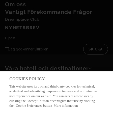
Om oss
Vanligt Förekommande Frågor
Dreamplace Club
NYHETSBREV
Jag godkänner
villkoren
SKICKA
Våra hotell och destinationer
COOKIES POLICY
Integritetspolicy
Integritetscookies
This website uses its own and third-party cookies for technical,
Rättsligt meddelande
Bokningsvillkor
analytical and advertising purposes to improve and optimise the
Juridisk grund för
user experience on our website. You can accept all cookies by
undersökningen
by
eMascaró
clicking the “Accept” button or configure their use by clicking
the
Cookie Preferences
button
More information