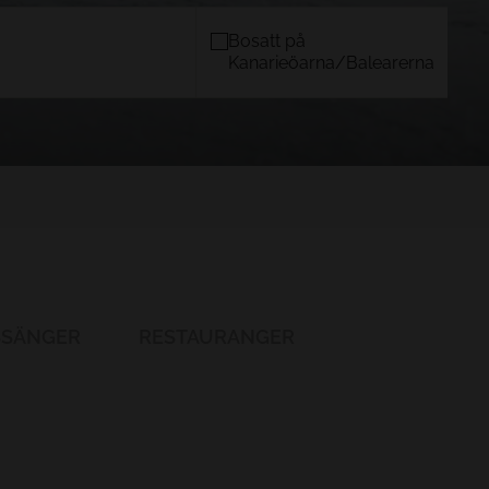
Bosatt på
Kanarieöarna/Balearerna
N
MALLORCA
)
TACANDE PORTALS 4*
Wellness & Relax, Portals Nous,
Mallorca
BEKRÄFTA
SSÄNGER
RESTAURANGER