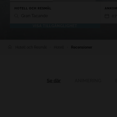
HOTELL OCH RESMÅL
ANKOM
Gran Tacande
07
VISA TILLGÄNGLIGHET
TENERIFE
LANZARO
Hotell och Resmål
Hotell
Recensioner
GRAN TACANDE 5*
GRAN TAGO
Wellness & Relax, Costa Adeje,
Family & Fu
Tenerife
Lanzarote
TAGORO 4*
DREAM BOC
Family & Fun, Costa Adeje, Tenerife
Playa Blanc
Se där
ANIMERING
TIGOTAN (+18) 4*
Lovers & Friends, Playa de las
Americas, Tenerife