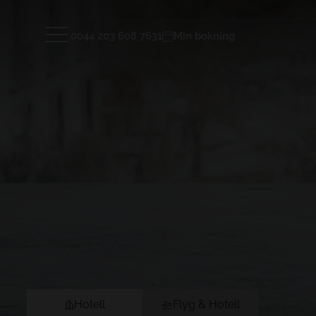
0044 203 608 7631
Min bokning
Hotell och Resmål
TENERIFE
LANZAR
GRAN TACANDE 5*
GRAN TAG
Wellness & Relax, Costa Adeje, Tenerife
Family & F
Hotel
Rum
Installationer
Spa & Wel
TAGORO 4*
DREAM BO
Recensioner
Läge
KOMMA IN
Family & Fun, Costa Adeje, Tenerife
Playa Bla
TIGOTAN (+18) 4*
Lovers & Friends, Playa de las
Americas, Tenerife
KOMMA IN
Hotell
Flyg & Hotell