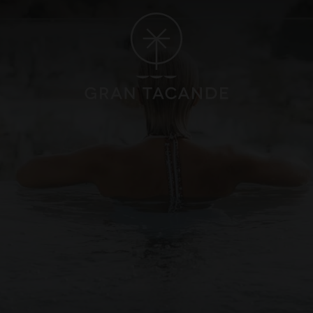
OTE
GRAN CANARIA
ORO 5*
HOTEL CRISTINA BY TIGOTAN 
un, Playa Blanca, Lanzarote
Las Palmas, Gran Canaria
Gastronomi
lness
Recensioner
CAYNA VILLAGE 4*
FAQ
nca, Lanzarote
SE ALLA HOTELL OCH RESMÅL