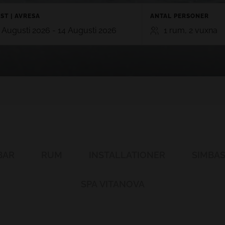
ST | AVRESA
ANTAL PERSONER
 Augusti 2026 - 14 Augusti 2026
1 rum, 2 vuxna
RUM
VUXNA
BAR
TE
GRAN CANARIA
2
0
RO 5*
HOTEL CRISTINA BY TIGOTAN (+16
n, Playa Blanca,
5*
Las Palmas, Gran Canaria
Lägg till rum
AYNA VILLAGE 4*
a, Lanzarote
BAR
RUM
INSTALLATIONER
SIMBA
SPA VITANOVA