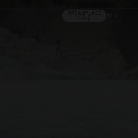
SV
MALLORCA
(+16) 5*
TACANDE PORTALS 4*
Wellness & Relax, Portals Nous,
Mallorca
GÅ TILL DRAMPPLACE