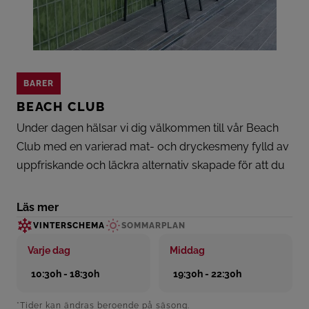
BARER
BEACH CLUB
Under dagen hälsar vi dig välkommen till vår Beach
Club med en varierad mat- och dryckesmeny fylld av
uppfriskande och läckra alternativ skapade för att du
ska njuta till fullo. Allt detta medan du kopplar av på
vår terrass med den bästa utsikten över Las Canteras-
Läs mer
stranden.
VINTERSCHEMA
SOMMARPLAN
Men magin slutar inte när solen går ner... Från och med
Varje dag
Middag
11/08 kan du njuta av kvällar med havsbris precis vid
10:30h - 18:30h
19:30h - 22:30h
vattnet. Vi utökar vår upplevelse med en utsökt á la
carte-middagsmeny under kvällen. Låt dig förföras av
*Tider kan ändras beroende på säsong.