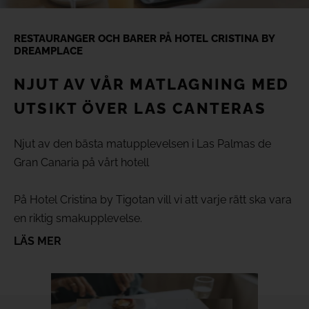
(+18) 4*
Lovers &
Friends,
RESTAURANGER OCH BARER PÅ HOTEL CRISTINA BY
Playa de
Evenemang på Gran Canaria
DREAMPLACE
las
Americas,
Tenerife
NJUT AV VÅR MATLAGNING MED
Mice To Meet You
UTSIKT ÖVER LAS CANTERAS
SE ALLA HOTELL OCH RESMÅL
Recensioner
Njut av den bästa matupplevelsen i Las Palmas de
Gran Canaria på vårt hotell
Galleri
På Hotel Cristina by Tigotan vill vi att varje rätt ska vara
en riktig smakupplevelse.
Läge
LÄS MER
Vår kock lägger allt fokus på kvaliteten när de dagliga
menyerna tas fram med produkter från närområdet.
FAQ
Samma sak gäller för resten av menyn och de utsökta