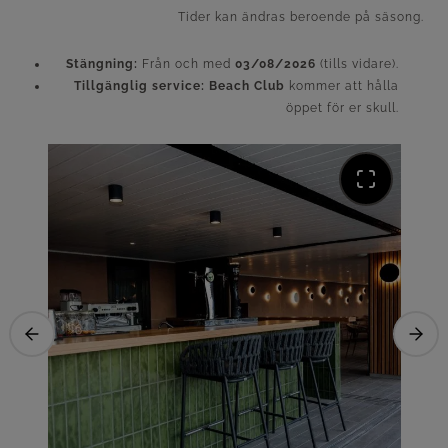
Tider kan ändras beroende på säsong.
Stängning:
Från och med
03/08/2026
(tills vidare).
Tillgänglig service:
Beach Club
kommer att hålla
öppet för er skull.