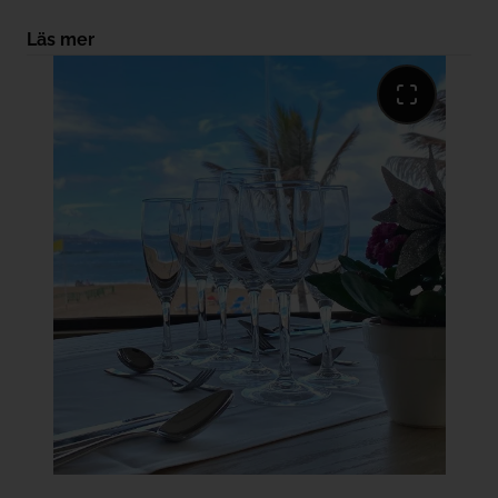
frukt för att börja dagen med en riktig energikick.
Läs mer
*Á la carte-restaurang Beach Club med betalt lunch-
och middagsalternativ. (Dryck ingår ej)