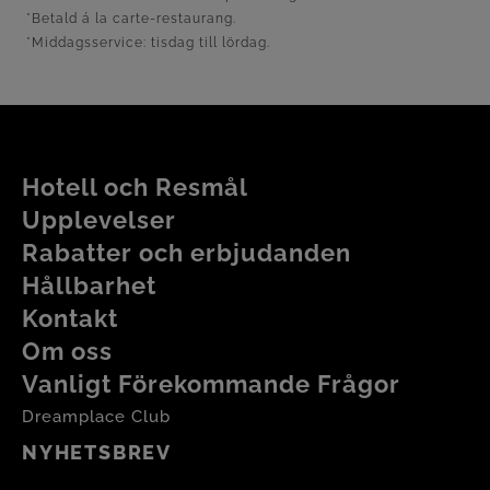
havsbrisen, välvalda smaker och en oförglömlig
*Betald á la carte-restaurang.
kvällsatmosfär längs kusten.
*Middagsservice: tisdag till lördag.
Hotell och Resmål
Upplevelser
Rabatter och erbjudanden
Hållbarhet
Kontakt
Om oss
Vanligt Förekommande Frågor
Dreamplace Club
NYHETSBREV