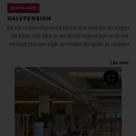
KOSTPLANER
HALVPENSION
På vår restaurang Areca börjar och avslutar du dagen
på bästa sätt. Njut av en utsökt frukost och en läcker
middag (drycker ingår ej) medan du njuter av utsikten
över Las Canteras-stranden.
Läs mer
*Á la carte-restaurang Beach Club med betalt lunch-
och middagsalternativ. (Dryck ingår ej)