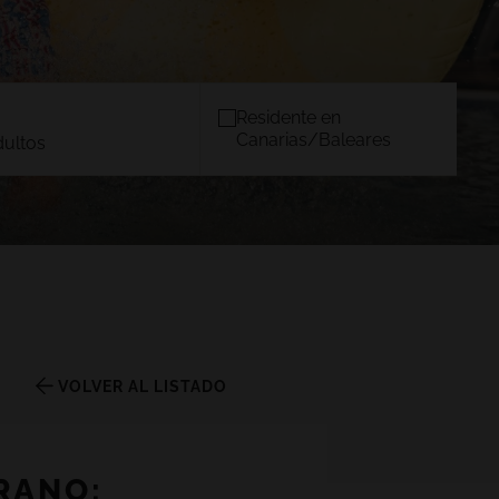
Residente en
Canarias/Baleares
dultos
OS
MALLORCA
)
TACANDE PORTALS 4*
Wellness & Relax, Portals Nous,
Mallorca
CONFIRMAR
VOLVER AL LISTADO
RANO: