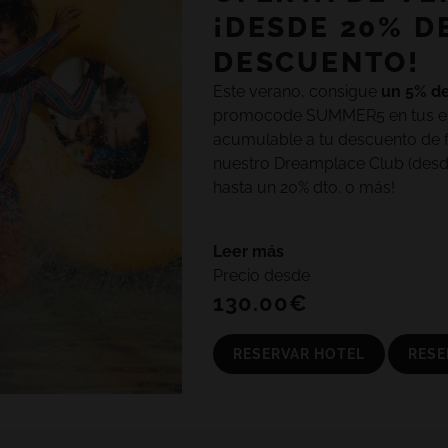
¡DESDE 20% D
DESCUENTO!
Este verano, consigue
un 5% de
TODOS LOS HOTELES Y DESTINOS
promocode SUMMER5 en tus est
acumulable a tu descuento de fid
nuestro Dreamplace Club (desde 
hasta un 20% dto. o más!
Leer más
No te pierdas la variedad de pis
Precio desde
gastronómicos y la animación fa
130.00€
estrellas ubicado en Playa Blan
RESERVAR HOTEL
RESE