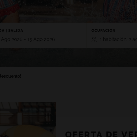
A | SALIDA
OCUPACIÓN
 Ago 2026 - 15 Ago 2026
1 habitación, 2 a
HABITACIONES
ADULTOS
NIÑ
TE
GRAN CANARIA
2
0
 descuento!
RO 5*
HOTEL CRISTINA BY TIGOTAN (+16
n, Playa Blanca,
5*
Las Palmas, Gran Canaria
Añadir habitación
AYNA VILLAGE 4*
a, Lanzarote
OFERTA DE VE