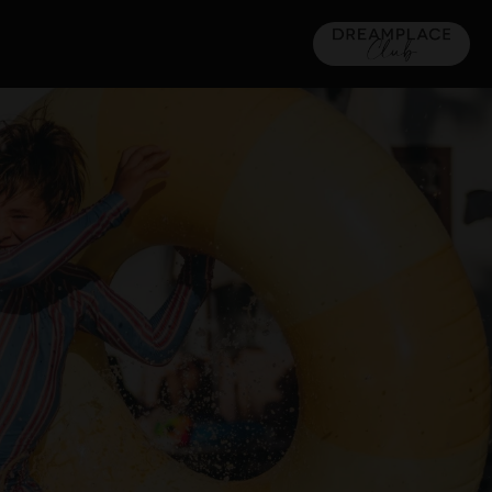
MALLORCA
16) 5*
TACANDE PORTALS 4*
Wellness & Relax, Portals Nous, Mallorca