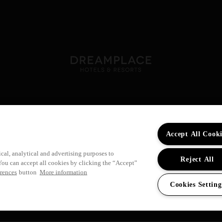
Accept All Cooki
ical, analytical and advertising purposes to
Reject All
You can accept all cookies by clicking the “Accept”
rences
button
More information
OYECTOS DE EFICIENCIA ENERGÉTICA Y ECONOMÍA CIRCULAR DE EMPRESAS T
Cookies Setting
ÓNOMA DE CANARIAS, CORRESPONDIENTE AL COMPONENTE 14, INVERSIÓN 4,
RECUPERACIÓN, TRANSFORMACIÓN Y RESILIENCIA