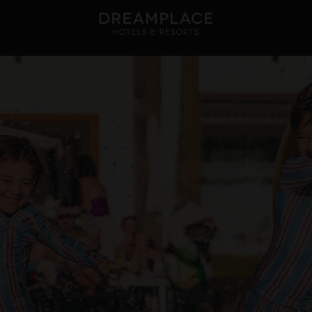
TE
GRAN CANARIA
 5*
HOTEL CRISTINA BY TIGOTAN (+
 Playa Blanca, Lanzarote
Las Palmas, Gran Canaria
NA VILLAGE 4*
 Lanzarote
VER TODOS LOS HOTELES Y DESTINOS
VER TODAS LAS EXPERIENCIAS