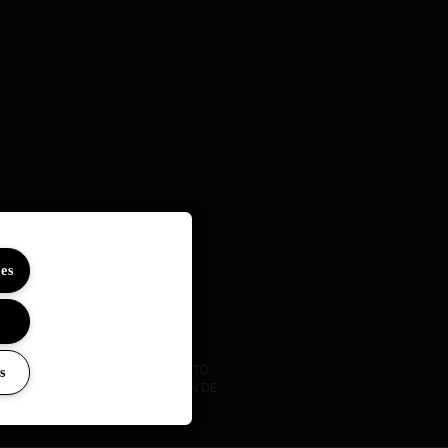
es
URÍSTICAS UBICADAS EN EL ÁMBITO
s
 SUBMEDIDA 2, DENTRO DEL PLAN DE