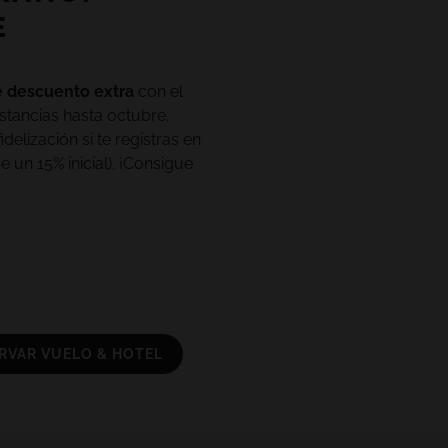
E
 descuento extra
con el
ancias hasta octubre,
elización si te registras en
un 15% inicial). ¡Consigue
cinas, espacios
miliar de este hotel de 5
ca.
RVAR VUELO & HOTEL