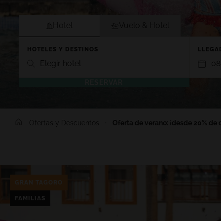
Hotel
Vuelo & Hotel
HOTELES Y DESTINOS
LLEGAD
Elegir hotel
08
RESERVAR
TENERIFE
LANZARO
Ofertas y Descuentos
Oferta de verano: ¡desde 20% de
GRAN TACANDE 5*
GRAN TAGO
Wellness & Relax, Costa Adeje,
Family & Fu
Tenerife
Lanzarote
TAGORO 4*
DREAM BOC
Family & Fun, Costa Adeje, Tenerife
Playa Blanc
GRAN TAGORO
TIGOTAN (+18) 4*
FAMILIAS
Lovers & Friends, Playa de las
Américas, Tenerife