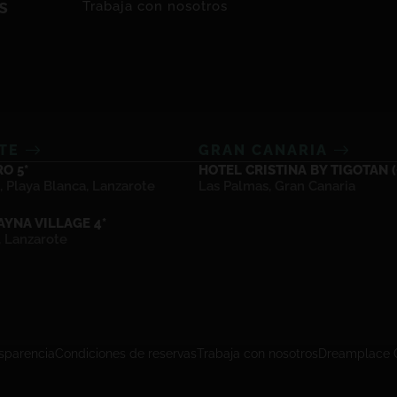
s
Trabaja con nosotros
OTE
GRAN CANARIA
O 5*
HOTEL CRISTINA BY TIGOTAN (+
, Playa Blanca, Lanzarote
Las Palmas, Gran Canaria
YNA VILLAGE 4*
, Lanzarote
sparencia
Condiciones de reservas
Trabaja con nosotros
Dreamplace 