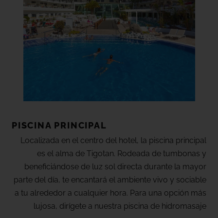
Los
masajes holísticos
, por otro lado, buscan
equilibrar tu energía y promover el bienestar integral,
trabajando no sólo a nivel físico sino también mental y
emocional.
Ofrecemos también
tratamientos faciales
para
mantener la piel cuidada y en su mejor estado,
devolviéndole su brillo natural y vitalidad. Nuestros
tratamientos corporales
, como exfoliaciones y
envolturas, están pensados para rejuvenecer la piel y
PISCINA PRINCIPAL
dejarla suave y revitalizada.
Localizada en el centro del hotel, la piscina principal
es el alma de Tigotan. Rodeada de tumbonas y
En Vitanova Wellness, tú eres nuestra prioridad.
beneficiándose de luz sol directa durante la mayor
Descubre un entorno de tranquilidad y cuidado
parte del día, te encantará el ambiente vivo y sociable
donde cada detalle está pensado para ti.
a tu alrededor a cualquier hora. Para una opción más
lujosa, dirígete a nuestra piscina de hidromasaje