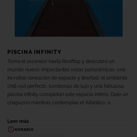
PISCINA INFINITY
Toma el ascensor hasta Rooftop y descubre un
mundo nuevo: impactantes vistas panorámicas, una
increíble sensación de espacio y libertad, el ambiente
chill-out perfecto, tumbonas de lujo y una fabulosa
piscina infinity completan este espacio íntimo. Date un
chapuzón mientras contemplas el Atlántico, o
simplemente deléitate con un vaso de champán
desde la piscina de hidromasaje rooftop, la
Leer más
combinación perfecta de espuma y burbujas.
HORARIO