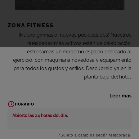
ZONA FITNESS
¡Nuevo gimnasio, nuevas posibilidades! Nuestros
huéspedes más activos están de celebración:
estrenamos un moderno espacio dedicado al
ejercicio, con maquinaria novedosa y equipamiento
para todos los gustos y estilos. Descúbrelo ya en la
planta baja del hotel.
TIEMPO PARA SENTIRTE BIEN
Leer más
HORARIO
Las vacaciones son el momento ideal para relajarnos
Abierto las 24 horas del día.
y cuidar de nuestro cuerpo. Ahora por fin puedes
entrenar y mantenerte en forma en el nuevo gimnasio
del hotel Tigotan, dotado de un amplio espacio con
*Sujeto a cambios según temporada.