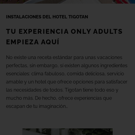
(+18) 4*
Lovers &
Friends,
INSTALACIONES DEL HOTEL TIGOTAN
Playa de
Opiniones
las
Américas,
TU EXPERIENCIA ONLY ADULTS
Tenerife
EMPIEZA AQUÍ
Galería
VER TODOS LOS HOTELES Y
No existe una receta estándar para unas vacaciones
DESTINOS
Ubicación
perfectas, sin embargo, sí existen algunos ingredientes
esenciales: clima fabuloso, comida deliciosa, servicio
amable y un hotel que ofrece opciones para satisfacer
FAQ
las necesidades de todos. Tigotan tiene todo eso y
mucho más. De hecho, ofrece experiencias que
escapan de tu imaginación…