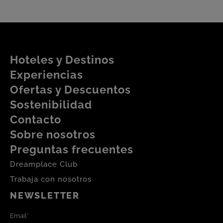
casi 150 m2 dedicados exclusivamente al deporte en
el que encontrarás todo lo que necesitas para
mantener tu ritmo habitual de entrenamiento y seguir
sintiéndote bien durante todas las vacaciones.
Hoteles y Destinos
Experiencias
Pensado para todos los tipos de usuarios y
Ofertas y Descuentos
exigencias físicas, el gimnasio ofrece:
Sostenibilidad
Contacto
7 máquinas de entrenamiento cardiovascular:
Sobre nosotros
dos cintas de correr, dos elípticas, dos
Preguntas frecuentes
bicicletas estáticas y un remo.
Bancada de pesas con pesos para todos los
Dreamplace Club
niveles.
Trabaja con nosotros
Zona exclusiva de entrenamiento funcional y
NEWSLETTER
TRX para crear tus propios circuitos.