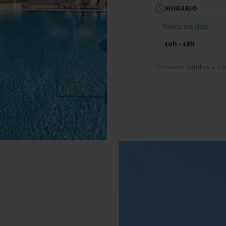
lugar ideal para 
HORARIO
Todos los días
Cuenta con
hama
10h - 18h
acompañar tu m
bebida o tentem
*Horarios sujetos a 