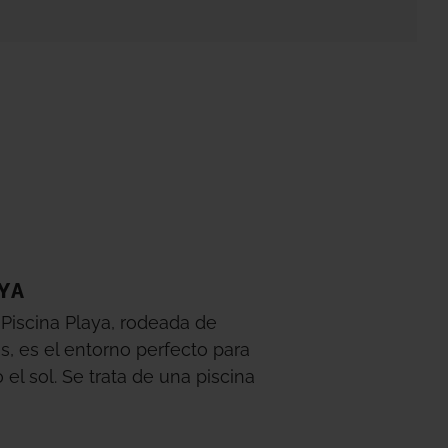
YA
Piscina Playa, rodeada de
s, es el entorno perfecto para
el sol. Se trata de una piscina
nte todo el año y de
agua de mar.
lia extensión, podrás encontrar el