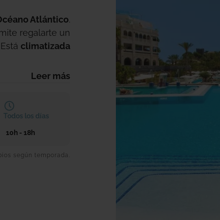
Océano Atlántico
.
rmite regalarte un
 Está
climatizada
s de
agua de mar
.
Leer más
Todos los días
10h - 18h
bios según temporada.