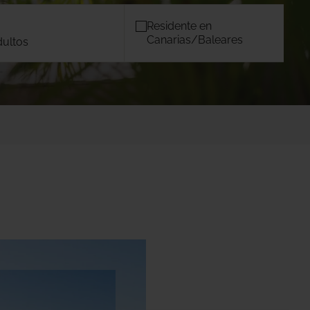
Residente en
Canarias/Baleares
dultos
OS
MALLORCA
)
TACANDE PORTALS 4*
Wellness & Relax, Portals Nous,
Mallorca
CONFIRMAR