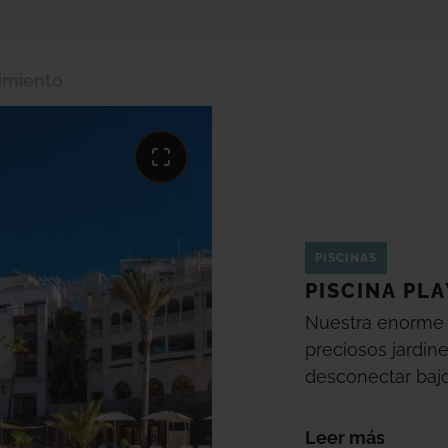
imiento
PISCINAS
PISCINA PLA
Nuestra enorme 
preciosos jardine
desconectar bajo 
climatizada
dura
Gracias a su amp
Leer más