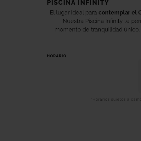
PISCINA INFINITY
El lugar ideal para
contemplar el 
Nuestra Piscina Infinity te pe
momento de tranquilidad único.
durante todo el año y e
HORARIO
*Horarios sujetos a cam