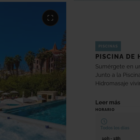
PISCINAS
PISCINA DE
Sumérgete en un 
Junto a la Piscina
Hidromasaje vivi
desconexión tot
climatizada
dura
Leer más
HORARIO
Todos los días
10h - 18h