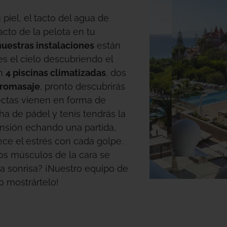
TODOS LOS HOTELES Y DESTINOS
 piel, el tacto del agua de
acto de la pelota en tu
nuestras instalaciones
están
s el cielo descubriendo el
on
4 piscinas climatizadas
, dos
dromasaje
, pronto descubrirás
ectas vienen en forma de
ha de pádel y tenis tendrás la
ensión echando una partida,
ce el estrés con cada golpe.
los músculos de la cara se
a sonrisa? ¡Nuestro equipo de
 mostrártelo!