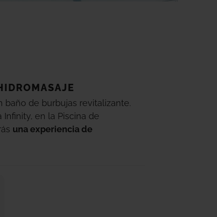
 HIDROMASAJE
baño de burbujas revitalizante.
 Infinity, en la Piscina de
rás
una experiencia de
al
.
El agua es salada y está
nte todo el año.