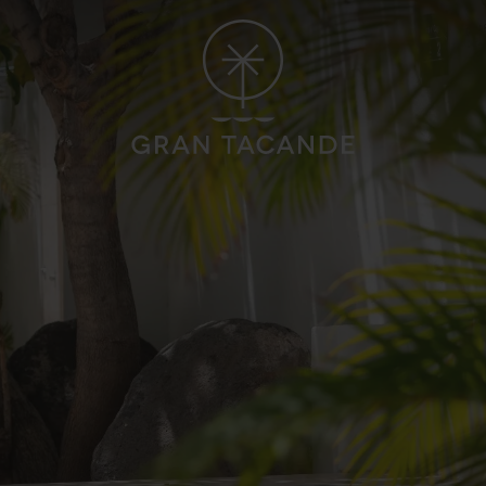
OTE
GRAN CANARIA
ORO 5*
HOTEL CRISTINA BY TIGOTAN 
un, Playa Blanca, Lanzarote
Las Palmas, Gran Canaria
nes
Gastronomía
lness
Opiniones
CAYNA VILLAGE 4*
FAQ
nca, Lanzarote
VER TODOS LOS HOTELES Y DESTINOS