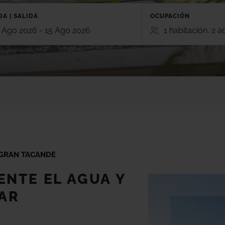
A | SALIDA
OCUPACIÓN
 Ago 2026 - 15 Ago 2026
1 habitación, 2 a
HABITACIONES
ADULTOS
NIÑ
TE
GRAN CANARIA
2
0
RO 5*
HOTEL CRISTINA BY TIGOTAN (+16
n, Playa Blanca,
5*
Las Palmas, Gran Canaria
Añadir habitación
AYNA VILLAGE 4*
a, Lanzarote
 GRAN TACANDE
IENTE EL AGUA Y
VAR