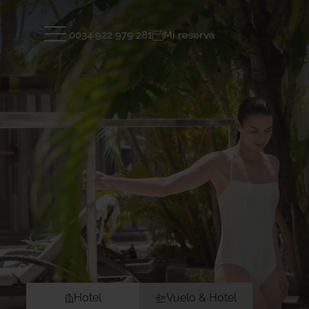
0034 922 979 281
Mi reserva
Hoteles y Destinos
TENERIFE
LANZAR
GRAN TACANDE 5*
GRAN TAG
Wellness & Relax, Costa Adeje, Tenerife
Family & F
Hotel
Habitacio
Instalaciones
Spa & Wel
ENTRAR
TAGORO 4*
DREAM BO
Galería
Ubicación
Family & Fun, Costa Adeje, Tenerife
Playa Bla
TIGOTAN (+18) 4*
Lovers & Friends, Playa de las
Américas, Tenerife
ENTRAR
Hotel
Vuelo & Hotel