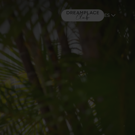
ES
MALLORCA
(+16) 5*
TACANDE PORTALS 4*
Wellness & Relax, Portals Nous,
Mallorca
IR A DREAMPLACE