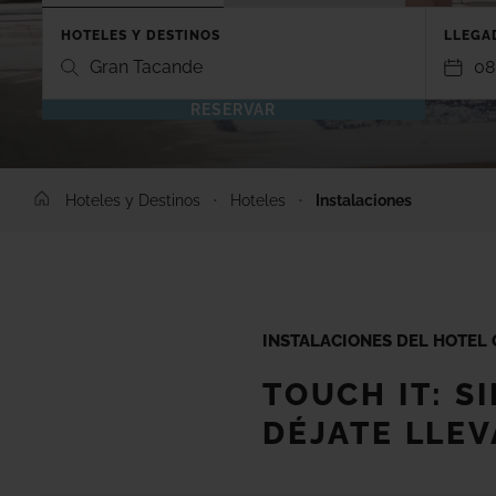
HOTELES Y DESTINOS
LLEGAD
Gran Tacande
08
RESERVAR
TENERIFE
LANZARO
Hoteles y Destinos
Hoteles
Instalaciones
GRAN TACANDE 5*
GRAN TAGO
Wellness & Relax, Costa Adeje,
Family & Fu
Tenerife
Lanzarote
TAGORO 4*
DREAM BOC
Family & Fun, Costa Adeje, Tenerife
Playa Blanc
INSTALACIONES DEL HOTEL
TIGOTAN (+18) 4*
TOUCH IT: S
Lovers & Friends, Playa de las
Américas, Tenerife
DÉJATE LLE