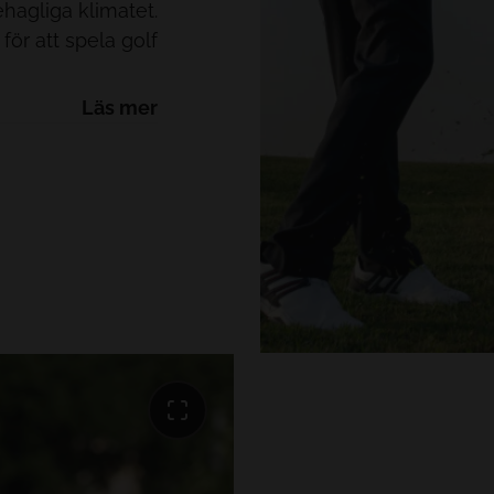
hagliga klimatet.
ör att spela golf
och slappna av.
Läs mer
PÅ HÖGSTA NIVÅ
spridda över hela
Mallorca ett av de
lf i hela Spanien.
olfare som bor på
nan, Real Golf de
 bort. Vi erbjuder
åra anläggningar
ch möjligheten att
spela på. Boka din
Nous nu och upplev
er med den unika
anläggningar och