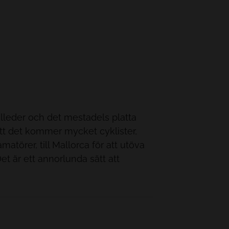
leder och det mestadels platta
tt det kommer mycket cyklister,
matörer, till Mallorca för att utöva
Det är ett annorlunda sätt att
ntastiska naturområden som finns i
havsparadis.
A SÄTT ATT LÄRA KÄNNA