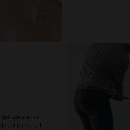
På hotell Tacande 
ska känna sig he
cykelleder och fac
vill främja geno
anläggningar för 
cykelgarage, ett
så att du kan stäl
erbjuder vi dig o
boka guider och c
med cykelexpert
förser oss med pr
av cyklar och av 
hotellet och äve
allt vi kan hjälp
r golfspelare tack
ade golfbanor, det