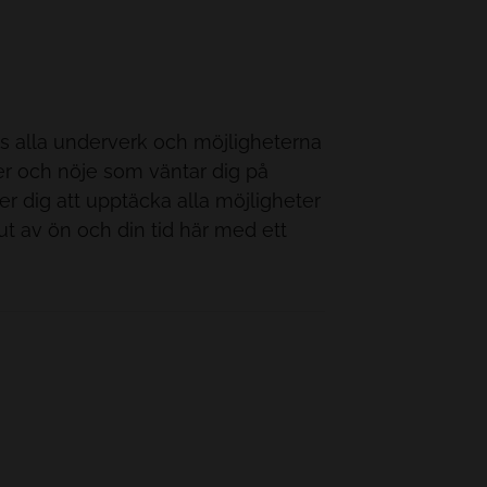
s alla underverk och möjligheterna
teter och nöje som väntar dig på
per dig att upptäcka alla möjligheter
t ut av ön och din tid här med ett
tflykter, evenemangsbiljetter och
nd mycket annat.
NTYR PÅ IDYLLISKA MALLORCA
m att ön har för många attraktioner
lja stanna på hotellet under en
llorca har otroligt många små vikar
er, en uppsjö av leder och stigar i