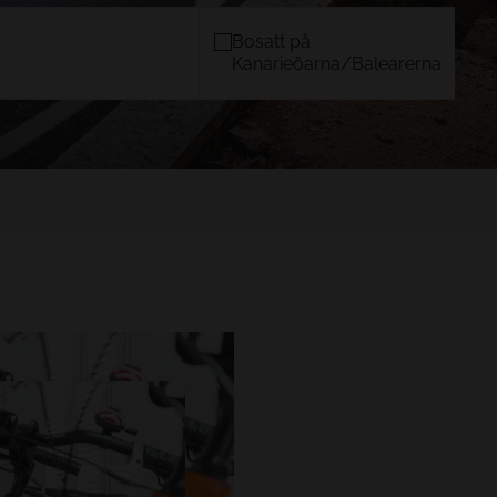
Bosatt på
Kanarieöarna/Balearerna
N
MALLORCA
)
TACANDE PORTALS 4*
Wellness & Relax, Portals Nous,
Mallorca
BEKRÄFTA