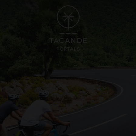
OTE
GRAN CANARIA
ORO 5*
HOTEL CRISTINA BY TIGOTAN 
un, Playa Blanca, Lanzarote
Las Palmas, Gran Canaria
Gastronomi
lness
Sport friendly
CAYNA VILLAGE 4*
Läge
nca, Lanzarote
SE ALLA HOTELL OCH RESMÅL