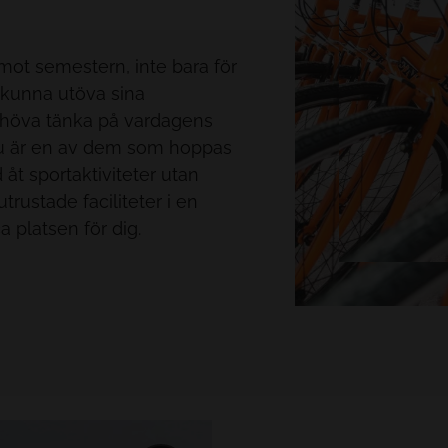
ALLA HOTELL OCH RESMÅL
ot semestern, inte bara för
t kunna utöva sina
behöva tänka på vardagens
du är en av dem som hoppas
 åt sportaktiviteter utan
trustade faciliteter i en
a platsen för dig.
 4* hjälper vi våra mer
tt erbjuda dem anpassade
att förvara värdefull
boka utrustning om det
å information om våra
smål för sportaktiviteter på
t boka utflykter till de