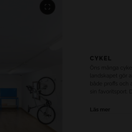
n.
för våra mest aktiva kunder.
CYKEL
Öns många cykel
landskapet gör a
både proffs och a
sin favoritsport. 
upptäcka alla fa
detta lilla medel
Läs mer
ETT ANNORLUND
MALLORCA