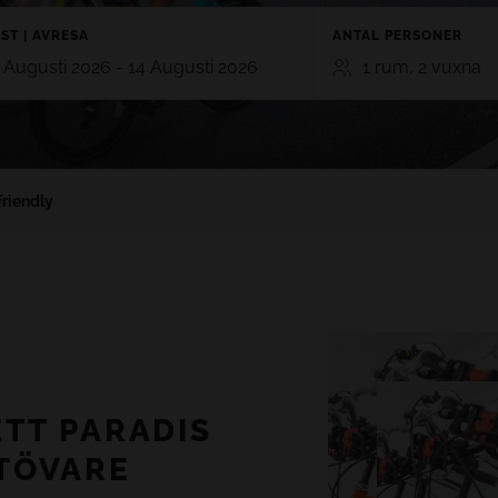
ST | AVRESA
ANTAL PERSONER
 Augusti 2026 - 14 Augusti 2026
1 rum, 2 vuxna
RUM
VUXNA
BAR
TE
GRAN CANARIA
2
0
friendly
RO 5*
HOTEL CRISTINA BY TIGOTAN (+16
n, Playa Blanca,
5*
Las Palmas, Gran Canaria
Lägg till rum
AYNA VILLAGE 4*
a, Lanzarote
TT PARADIS
TÖVARE