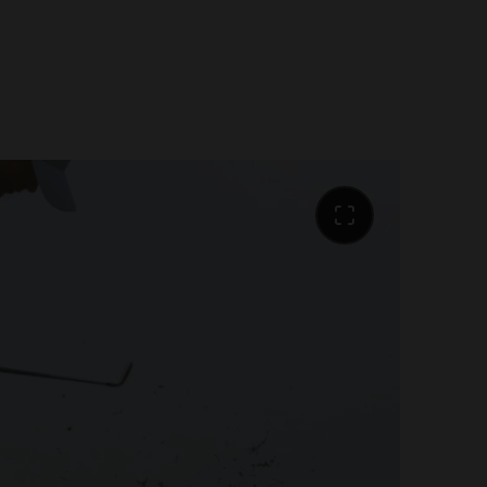
Portals 4* vill vi att cykelälskare
mma. Ön har ett stort utbud av
iliteter för cyklister vilket vi gärna
m vårt utbud av service och
våra mest aktiva gäster. Utöver två
 av dem utrustat med en verkstad
la in din cykel före varje tur,
ckså möjligheten att på hotellet
yklar för alla nivåer. Vi samarbetar
erna på Cycling Friendly som
ofessionell utrustning, alla typer
vilka du kan boka rutter från
n från andra delar av ön. Upptäck
a dig med för en semester i sadeln.