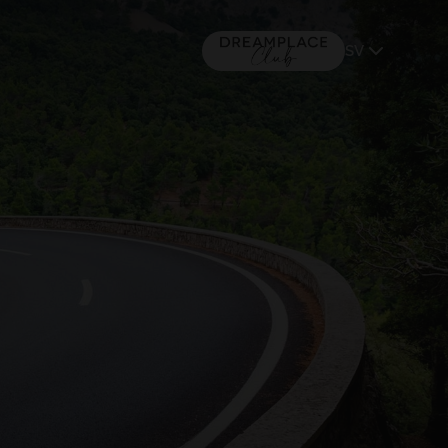
SV
MALLORCA
(+16) 5*
TACANDE PORTALS 4*
Wellness & Relax, Portals Nous,
Mallorca
GÅ TILL DRAMPPLACE