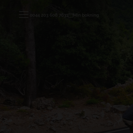
0044 203 608 7631
Min bokning
Hotell och Resmål
TENERIFE
LANZAR
GRAN TACANDE 5*
GRAN TAG
Wellness & Relax, Costa Adeje, Tenerife
Family & F
Hotel
Rum
Installationer
Spa & Wel
TAGORO 4*
DREAM BO
Recensioner
Galleri
KOMMA IN
Family & Fun, Costa Adeje, Tenerife
Playa Bla
FAQ
TIGOTAN (+18) 4*
Lovers & Friends, Playa de las
Americas, Tenerife
KOMMA IN