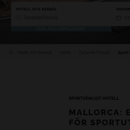
HOTELL OCH RESMÅL
ANKOM
Tacande Portals
07
VISA TILLGÄNGLIGHET
TENERIFE
LANZARO
Hotell och Resmål
Hotell
Tacande Portals
Sport 
GRAN TACANDE 5*
GRAN TAGO
Wellness & Relax, Costa Adeje,
Family & Fu
Tenerife
Lanzarote
TAGORO 4*
DREAM BOC
Family & Fun, Costa Adeje, Tenerife
Playa Blanc
TIGOTAN (+18) 4*
SPORTVÄNLIGT HOTELL
Lovers & Friends, Playa de las
Americas, Tenerife
MALLORCA: E
FÖR SPORTU