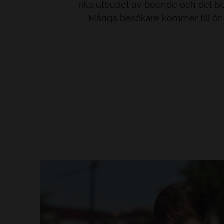
rika utbudet av boende och det be
Många besökare kommer till ön f
EN VISTELSE SOM SPELAR 
Med inte mindre än 24 golfbanor 
ön, de flesta 18-hålsbanor, är 
bästa alternativen för att spela go
För professionella och amatörg
vårt hotell ligger den närmaste ba
Bendinat, bara några kilometer
även reserverade utrymmen på v
för att förvara er utrustning o
boka transport till den bana ni vill 
vistelse på vårt hotell i Portals 
en oförglömlig semest
kombinationen av lugnet på våra 