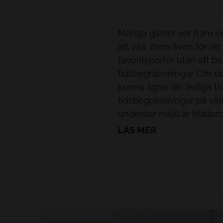
Många gäster ser fram em
att vila, men även för at
favoritsporter utan att 
tidsbegränsningar. Om 
kunna ägna din lediga tid
tidsbegränsningar på välu
underbar miljö är Mallorc
LÄS MER
På hotell Tacande Portals
sportiga gäster genom a
menyer och utrymmen för 
utrustning och även att 
behövs. Vi erbjuder ocks
faciliteter och om utflykt
Mallorca och hjälper er at