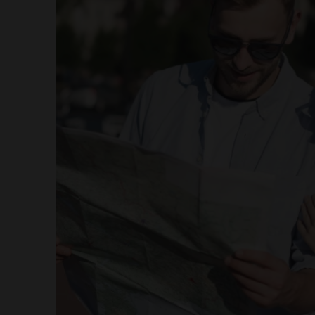
spänni