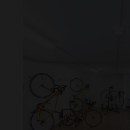
vackraste platserna på ö
Upptäck allt vi kan göra 