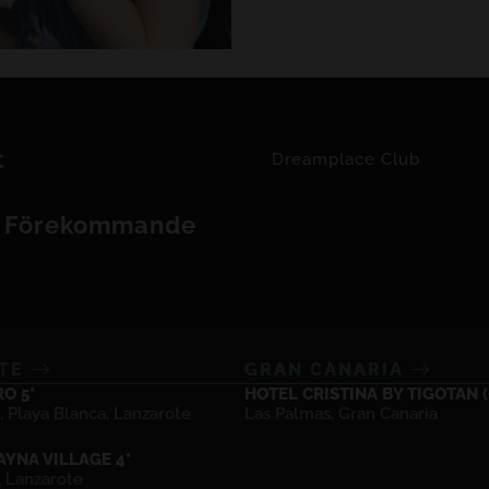
bergen Sierra de
mysiga byar och 
historia. Vare si
eller boka en gui
kan du vända dig
Portals där vi gä
t
Dreamplace Club
dessa tjänster. D
evenemang i Palm
t Förekommande
att det alltid fin
huvudstaden. Bes
mer om alla friti
Mallorca.
OTE
GRAN CANARIA
O 5*
HOTEL CRISTINA BY TIGOTAN (+
, Playa Blanca, Lanzarote
Las Palmas, Gran Canaria
YNA VILLAGE 4*
, Lanzarote