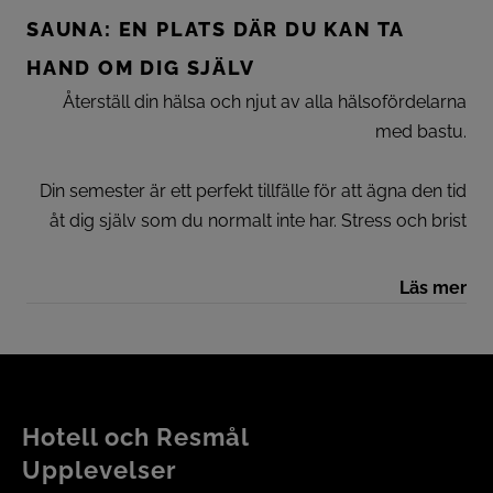
SAUNA: EN PLATS DÄR DU KAN TA
HAND OM DIG SJÄLV
Återställ din hälsa och njut av alla hälsofördelarna
med bastu.
Din semester är ett perfekt tillfälle för att ägna den tid
åt dig själv som du normalt inte har. Stress och brist
på vila kommer i tiden att lämna sina spår på oss på
grund av det moderna livets krav.
Läs mer
Att ta hand om vår kropp och unna oss själva lite
kvalitetstid är nu därför viktigare än någonsin.
I vår bastu har du möjligheten att dra nytta av alla de
Hotell och Resmål
fördelar som den torra värmen har på muskler och
Upplevelser
kroppen i allmänhet.