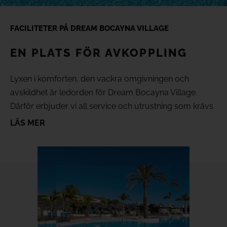
(+18) 4*
Lovers &
Friends,
FACILITETER PÅ DREAM BOCAYNA VILLAGE
Playa de
Galleri
las
Americas,
EN PLATS FÖR AVKOPPLING
Tenerife
Läge
Lyxen i komforten, den vackra omgivningen och
avskildhet är ledorden för Dream Bocayna Village.
SE ALLA HOTELL OCH RESMÅL
FAQ
Därför erbjuder vi all service och utrustning som krävs
för att du ska känna dig som hemma. Oavsett om du
LÄS MER
vill utforska ön eller koppla av på vårt hotellområde,
kan du få ut det mesta av din lediga tid: svalka dig i vår
fantastiska pool, låta huden värmas av solen i solariet,
träna i vårt gym eller koppla av i bastun. Upptäck allt
du kan göra under din vistelse hos oss!