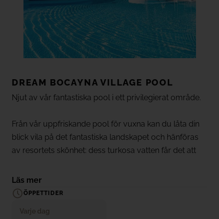
DREAM
BOCAYNA VILLAGE POOL
Njut av vår fantastiska pool i ett privilegierat område.
Från vår uppfriskande pool för vuxna kan du låta din
blick vila på det fantastiska landskapet och hänföras
av resortets skönhet: dess turkosa vatten får det att
framstå som en oas mellan kaktusträdgådar,
palmträd och vit arkitektur i kontrast till svart volkanisk
Läs mer
sten. Glöm dina bekymmer och låt dig förföras av öns
ÖPPETTIDER
vackra landskap från poolkanten medan barnen leker i
Varje dag
barnpoolen.