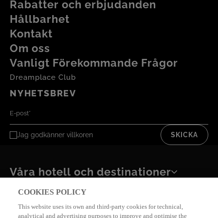
Rabatter och erbjudanden
Hållbarhet
Missa inte chansen att komma tillbaka från din
Kontakt
semester med förnyad energi!
Om oss
Vanligt Förekommande Frågor
Dreamplace Club
NYHETSBREV
Jag godkänner
villkoren
SKICKA
Våra hotell och destinationer
COOKIES POLICY
Integritetspolicy
Integritetscookies
This website uses its own and third-party cookies for technical,
Rättsligt meddelande
Bokningsvillkor
analytical and advertising purposes to improve and optimise the