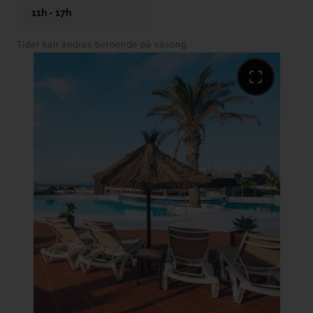
11h - 17h
Både huvudpoolen och barnpoolen består av klorerat
Tider kan ändras beroende på säsong.
färskvatten och håller omgivningstemperatur.