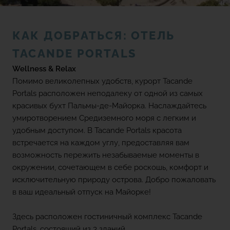
(+18) 4*
Lovers &
Friends,
Playa de
КАК ДОБРАТЬСЯ: ОТЕЛЬ
Sport friendly
las
Americas,
TACANDE PORTALS
Tenerife
Wellness & Relax
Отзывы
Помимо великолепных удобств, курорт Tacande
Portals расположен неподалеку от одной из самых
ПРОСМОТР ВСЕХ ОТЕЛЕЙ И
НАПРАВЛЕНИЙ
красивых бухт Пальмы-де-Майорка. Наслаждайтесь
Галерея
умиротворением Средиземного моря с легким и
удобным доступом. В Tacande Portals красота
Местоположение
встречается на каждом углу, предоставляя вам
возможность пережить незабываемые моменты в
окружении, сочетающем в себе роскошь, комфорт и
FAQ
исключительную природу острова. Добро пожаловать
в ваш идеальный отпуск на Майорке!
Здесь расположен гостиничный комплекс Tacande
Portals, состоящий из 3 зданий.