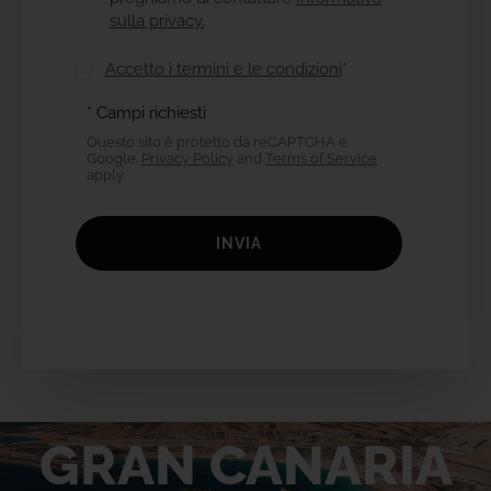
sulla privacy.
Accetto i termini e le condizioni
*
* Campi richiesti
Questo sito è protetto da reCAPTCHA e
Google.
Privacy Policy
and
Terms of Service
apply.
INVIA
VIENI A SCOPRIRE
GRAN CANARIA