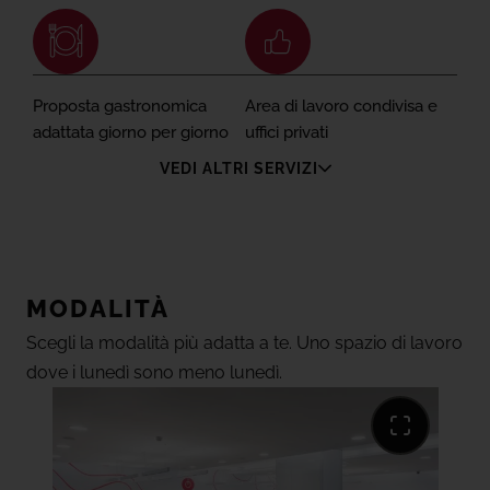
Proposta gastronomica
Area di lavoro condivisa e
adattata giorno per giorno
uffici privati
VEDI ALTRI SERVIZI
Sale di formazione e grande capacità
Disconnessione e micro-riunioni nelle aree comuni
MODALITÀ
dell'Hotel
Prezzo forfettario per le camere
Scegli la modalità più adatta a te. Uno spazio di lavoro
MICE 2 Meet U: sconti esclusivi nello sviluppo di eventi
dove i lunedì sono meno lunedì.
Parcheggio per biciclette
Armadietti