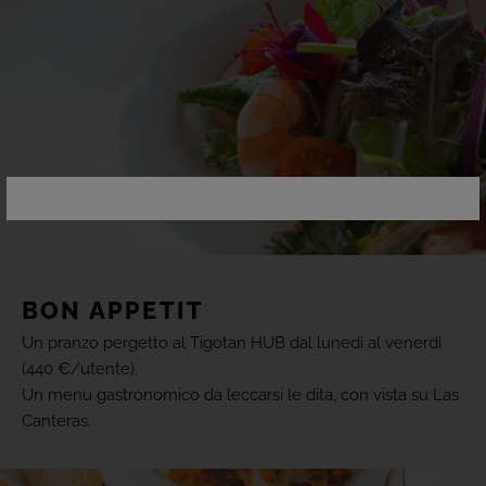
BON APPETIT
Un pranzo pergetto al Tigotan HUB dal lunedì al venerdì
(440 €/utente).
Un menu gastronomico da leccarsi le dita, con vista su Las
Canteras.