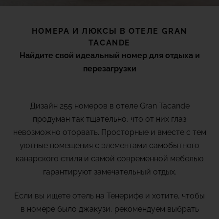
(+18) 4*
Lovers &
Friends,
Playa de
НОМЕРА И ЛЮКСЫ В ОТЕЛЕ GRAN
Отзывы
las
TACANDE
Americas,
Tenerife
Найдите свой идеальный номер для отдыха и
Галерея
перезагрузки
ПРОСМОТР ВСЕХ ОТЕЛЕЙ И
НАПРАВЛЕНИЙ
Местоположение
Дизайн 255 номеров в отеле Gran Tacande
продуман так тщательно, что от них глаз
невозможно оторвать. Просторные и вместе с тем
FAQ
уютные помещения с элементами самобытного
канарского стиля и самой современной мебелью
гарантируют замечательный отдых.
Если вы ищете отель на Тенерифе и хотите, чтобы
в номере было джакузи, рекомендуем выбрать