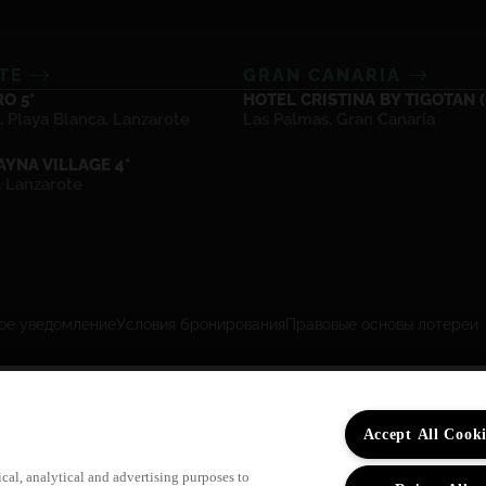
OTE
GRAN CANARIA
O 5*
HOTEL CRISTINA BY TIGOTAN (+
, Playa Blanca, Lanzarote
Las Palmas, Gran Canaria
YNA VILLAGE 4*
, Lanzarote
ое уведомление
Условия бронирования
Правовые основы лотереи
Accept All Cooki
ical, analytical and advertising purposes to