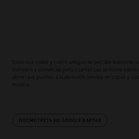
Lovers & Friends, Playa de las
Americas, Tenerife
Entre sus calles y casco antiguo se percibe fielmente 
marinera y comercial pero cuando cae la noche bares 
abren sus puertas a la diversión servida en copas y cóc
música.
ПОСМОТРЕТЬ НА GOOGLE КАРТАХ