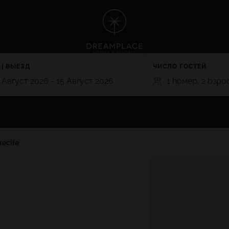
TE
GRAN CANARIA
 5*
 | ВЫЕЗД
HOTEL CRISTINA BY TIGOTAN (+
ЧИСЛО ГОСТЕЙ
 Playa Blanca, Lanzarote
Las Palmas, Gran Canaria
 Aвгуст 2026 - 15 Aвгуст 2026
1 hомер, 2 bзро
NA VILLAGE 4*
 Lanzarote
НОМЕРА
ВЗРОСЛЫЕ
ДЕТ
TE
GRAN CANARIA
2
0
recife
RO 5*
HOTEL CRISTINA BY TIGOTAN (+16
n, Playa Blanca,
5*
ПРОСМОТР ВСЕХ ОТЕЛЕЙ И НАПРАВЛЕНИЙ
Las Palmas, Gran Canaria
Добавить номер
AYNA VILLAGE 4*
a, Lanzarote
ПОСМОТРЕТЬ ВСЕ ВОЗМОЖНОСТИ