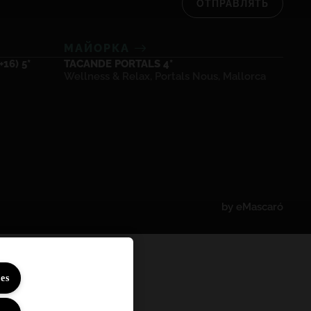
ОТПРАВЛЯТЬ
МАЙОРКА
16) 5*
TACANDE PORTALS 4*
Wellness & Relax, Portals Nous, Mallorca
by
eMascaró
es