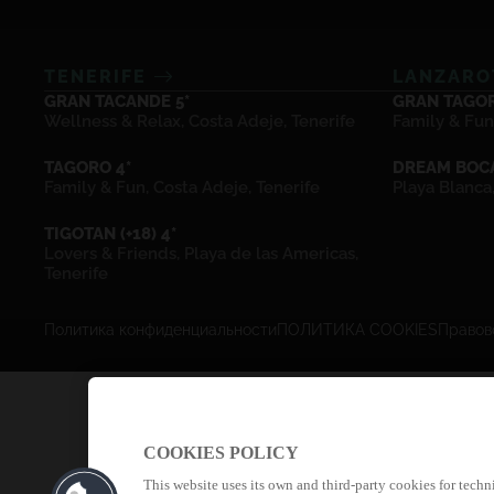
TENERIFE
LANZAR
GRAN TACANDE 5*
GRAN TAGOR
Wellness & Relax, Costa Adeje, Tenerife
Family & Fun
TAGORO 4*
DREAM BOCA
Family & Fun, Costa Adeje, Tenerife
Playa Blanca
TIGOTAN (+18) 4*
Lovers & Friends, Playa de las Americas,
Tenerife
Политика конфиденциальности
ПОЛИТИКА COOKIES
Правов
COOKIES POLICY
This website uses its own and third-party cookies for techn