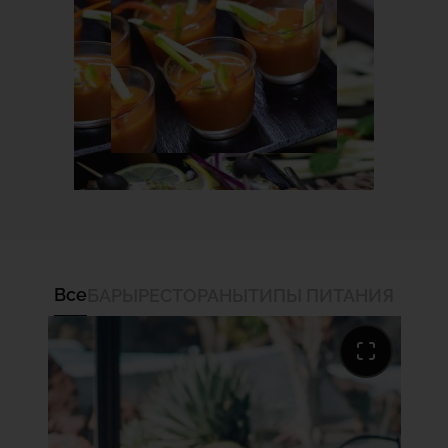
каждый день вы можете побаловать себя чем-то
вкусным на завтрак, обед и ужин в ресторане
Dream Bocayna или же заказать любимый напиток и
закуску во время отдыха в лобби-баре и пул-баре.
Все
БАРЫ
РЕСТОРАНЫ
ТИПЫ ПИТАНИЯ