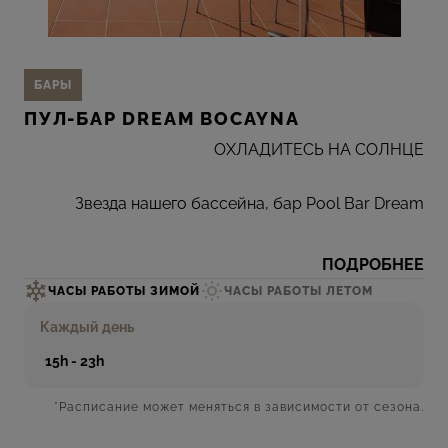
БАРЫ
ПУЛ-БАР DREAM BOCAYNA
ОХЛАДИТЕСЬ НА СОЛНЦЕ
Звезда нашего бассейна, бар Pool Bar Dream
Bocayna, предлагает освежающие напитки и
закуски, чтобы сделать глазурь на торте
ПОДРОБНЕЕ
незабываемых моментов под солнцем Лансароте.
ЧАСЫ РАБОТЫ ЗИМОЙ
ЧАСЫ РАБОТЫ ЛЕТОМ
Каждый день
Если вы решили освежиться в нашем тихом
15h - 23h
бассейне, не забудьте посетить Pool Bar Dream
Bocayna и продолжить наслаждаться
*Расписание может меняться в зависимости от сезона.
пространством курорта.