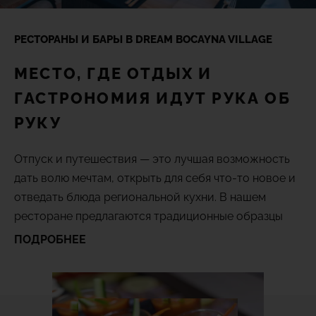
(+18) 4*
Lovers &
Friends,
РЕСТОРАНЫ И БАРЫ В DREAM BOCAYNA VILLAGE
Playa de
Галерея
las
Americas,
МЕСТО, ГДЕ ОТДЫХ И
Tenerife
ГАСТРОНОМИЯ ИДУТ РУКА ОБ
Местоположение
РУКУ
ПРОСМОТР ВСЕХ ОТЕЛЕЙ И
НАПРАВЛЕНИЙ
FAQ
Отпуск и путешествия — это лучшая возможность
дать волю мечтам, открыть для себя что-то новое и
отведать блюда региональной кухни. В нашем
ресторане предлагаются традиционные образцы
испанской гастрономии, настолько
ПОДРОБНЕЕ
разнообразные, что каждый человек найдет что-то
себе по душе.
Отдохните от бесконечного приготовления еды —