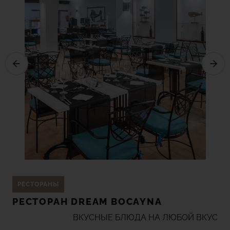
отдыху и досугу.
Отведайте фирменные блюда ресторана La
Bocayna, предлагаемые на завтрак, обед и ужин.
Подарите себе несколько дней полного
спокойствия и побалуйте себя изысканными
яствами от шеф-поваров нашего гостиничного
комплекса. Образцы местной и международной
кухни не разочаруют даже истинных гурманов.
РЕСТОРАНЫ
РЕСТОРАН DREAM BOCAYNA
ВКУСНЫЕ БЛЮДА НА ЛЮБОЙ ВКУС