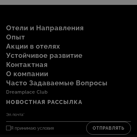
Приходите и насладитесь одним из лучших
ощущений, которые вы можете получить во время
этого заслуженного отдыха: выпить холодный
Отели и Hаправления
напиток в шезлонге, пока теплые лучи солнца
Опыт
ласкают вас...
Акции в отелях
Устойчивое развитие
Контактная
О компании
Часто Задаваемые Вопросы
Dreamplace Club
НОВОСТНАЯ РАССЫЛКА
Я принимаю
условия
ОТПРАВЛЯТЬ