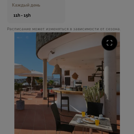
Когда на улице не слишком жарко, так и хочется
Каждый день
сесть за столик на свежем воздухе, заказать
11h - 15h
напиток или закуску. Вы можете подавать себе то,
что больше всего хотите, и расслабиться,
Расписание может изменяться в зависимости от сезона.
погрузившись в нашу фоновую музыку.
Сыграйте увлекательную партию на нашем
бильярдном столе, бросив вызов семье или
друзьям.