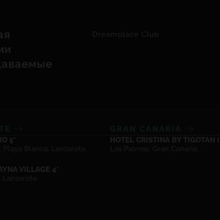
ая
Dreamplace Club
ии
даваемые
OTE
GRAN CANARIA
O 5*
HOTEL CRISTINA BY TIGOTAN (+
, Playa Blanca, Lanzarote
Las Palmas, Gran Canaria
YNA VILLAGE 4*
, Lanzarote