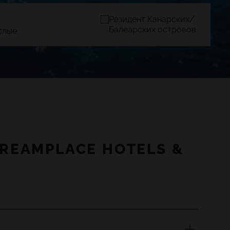
Резидент Канарских/
Балеарских островов
слые
И
МАЙОРКА
)
TACANDE PORTALS 4*
Wellness & Relax, Portals Nous,
Mallorca
ПОДТВЕРДИТЬ
REAMPLACE HOTELS &